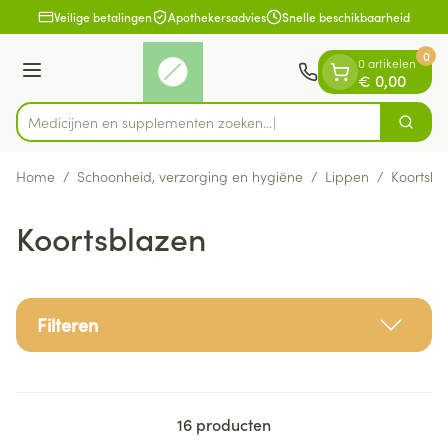
Dia 1 van 1
Ga naar de inhoud
Veilige betalingen
Apothekersadvies
Snelle beschikbaarheid
0
0 artikelen
Menu
€ 0,00
Medicijnen en supplementen zoeken..
Zoek
Product, merk, categorie...
Home
/
Schoonheid, verzorging en hygiëne
/
Lippen
/
Koortsbl
Koortsblazen
Filteren
16
producten