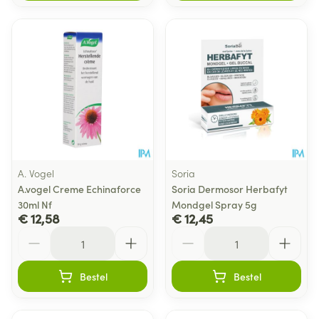
A. Vogel
Soria
A.vogel Creme Echinaforce
Soria Dermosor Herbafyt
30ml Nf
Mondgel Spray 5g
€ 12,58
€ 12,45
Aantal
Aantal
Bestel
Bestel