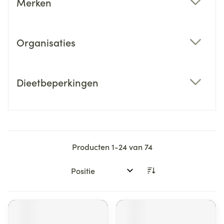
Merken
filter
Organisaties
filter
Dieetbeperkingen
filter
Producten
1
-
24
van
74
Sorteer op: