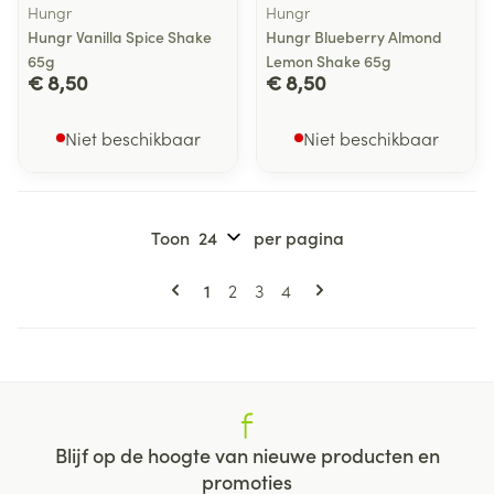
Hungr
Hungr
Hungr Vanilla Spice Shake
Hungr Blueberry Almond
65g
Lemon Shake 65g
€ 8,50
€ 8,50
Niet beschikbaar
Niet beschikbaar
Toon
per pagina
Pagina's
U lees momenteel pagina
Pagina
Pagina
Pagina
1
2
3
4
Blijf op de hoogte van nieuwe producten en
promoties