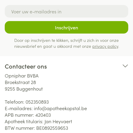
E-mail adres
Inschrijven
Door op inschrijven te klikken, schrijft u zich in voor onze
nieuwsbrief en gaat u akkoord met onze
privacy policy
.
Contacteer ons
Opniphar BVBA
Broekstraat 28
9255
Buggenhout
Telefoon:
052350893
E-mailadres:
info@
apotheekopstal.be
APB nummer:
420403
Apotheek titularis:
Jan Heyvaert
BTW nummer:
BE0892559653