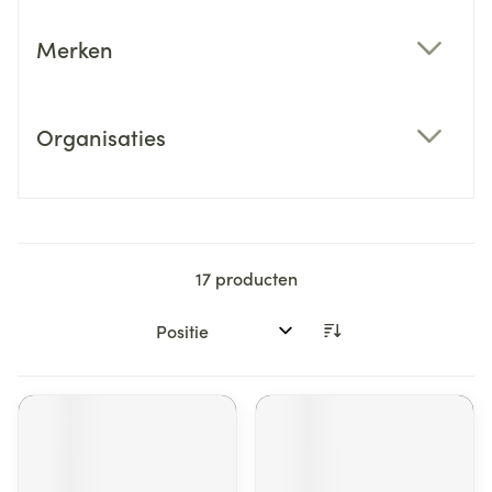
Merken
filter
Organisaties
filter
17
producten
Sorteer op: