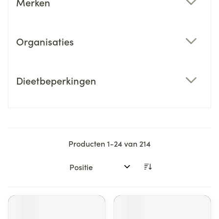
Merken
filter
Organisaties
filter
Dieetbeperkingen
filter
Producten
1
-
24
van
214
Sorteer op: