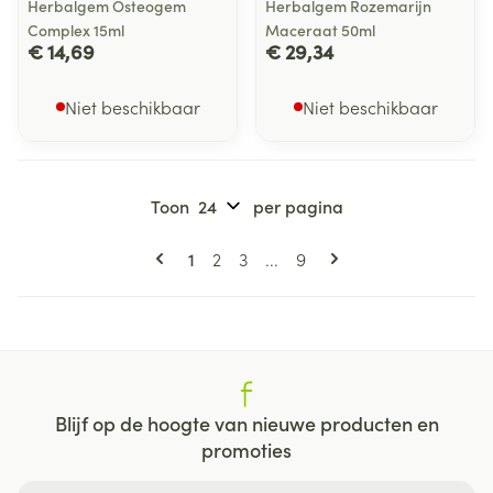
Herbalgem Osteogem
Herbalgem Rozemarijn
Complex 15ml
Maceraat 50ml
€ 14,69
€ 29,34
Niet beschikbaar
Niet beschikbaar
Toon
per pagina
Pagina's
U lees momenteel pagina
Pagina
Pagina
Pagina
1
2
3
...
9
Blijf op de hoogte van nieuwe producten en
promoties
E-mail adres