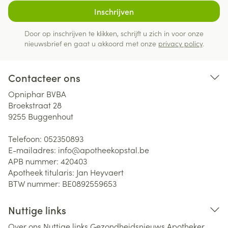
Inschrijven
Door op inschrijven te klikken, schrijft u zich in voor onze
nieuwsbrief en gaat u akkoord met onze
privacy policy
.
Contacteer ons
Opniphar BVBA
Broekstraat 28
9255
Buggenhout
Telefoon:
052350893
E-mailadres:
info@
apotheekopstal.be
APB nummer:
420403
Apotheek titularis:
Jan Heyvaert
BTW nummer:
BE0892559653
Nuttige links
Over ons
Nuttige links
Gezondheidsnieuws
Apotheker