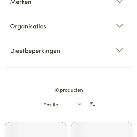
Merken
filter
Organisaties
filter
Dieetbeperkingen
filter
10
producten
Sorteer op: