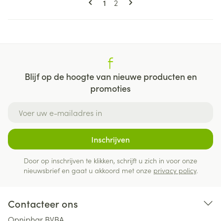
U lees momenteel pagina
Pagina
1
2
Blijf op de hoogte van nieuwe producten en
promoties
E-mail adres
Inschrijven
Door op inschrijven te klikken, schrijft u zich in voor onze
nieuwsbrief en gaat u akkoord met onze
privacy policy
.
Contacteer ons
Opniphar BVBA