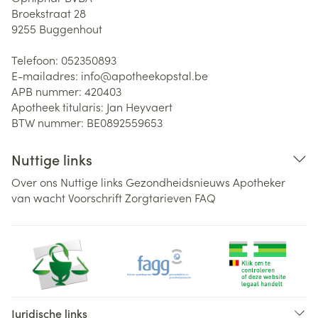
Broekstraat 28
9255
Buggenhout
Telefoon:
052350893
E-mailadres:
info@
apotheekopstal.be
APB nummer:
420403
Apotheek titularis:
Jan Heyvaert
BTW nummer:
BE0892559653
Nuttige links
Over ons
Nuttige links
Gezondheidsnieuws
Apotheker
van wacht
Voorschrift
Zorgtarieven
FAQ
Juridische links