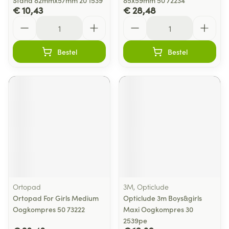
Stand 82mmx57mm 20 1539
85x59mm 50 72234
€ 10,43
€ 28,48
Aantal
Aantal
Bestel
Bestel
Ortopad
3M, Opticlude
Ortopad For Girls Medium
Opticlude 3m Boys&girls
Oogkompres 50 73222
Maxi Oogkompres 30
2539pe