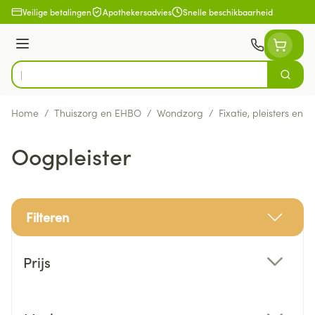
Ga naar de inhoud
Veilige betalingen
Apothekersadvies
Snelle beschikbaarheid
Menu
Zoek
Product, merk, categorie...
Home
/
Thuiszorg en EHBO
/
Wondzorg
/
Fixatie, pleisters en s
Oogpleister
Filteren
Doorgaan naar productlijst
Prijs
filter