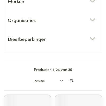
Merken
filter
Organisaties
filter
Dieetbeperkingen
filter
Producten
1
-
24
van
39
Sorteer op: