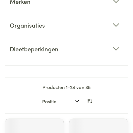
Merken
filter
Organisaties
filter
Dieetbeperkingen
filter
Producten
1
-
24
van
38
Sorteer op: