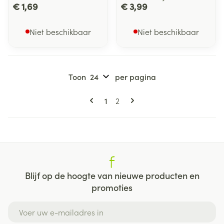
€ 1,69
€ 3,99
Niet beschikbaar
Niet beschikbaar
Toon
per pagina
Pagina's
U lees momenteel pagina
Pagina
1
2
Blijf op de hoogte van nieuwe producten en
promoties
E-mail adres