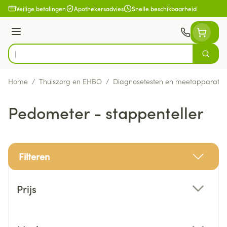
Ga naar de inhoud
Veilige betalingen
Apothekersadvies
Snelle beschikbaarheid
Menu
Zoek
Product, merk, categorie...
Home
/
Thuiszorg en EHBO
/
Diagnosetesten en meetapparatuu
Pedometer - stappenteller
Filteren
Doorgaan naar productlijst
Prijs
filter