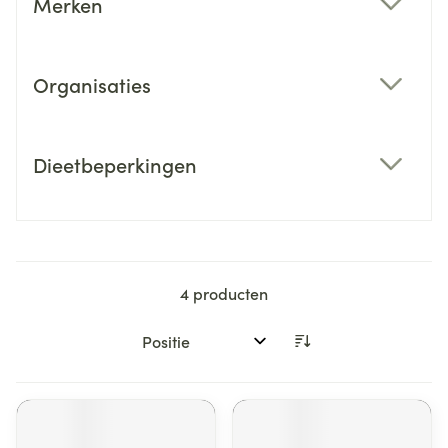
Merken
filter
Organisaties
filter
Dieetbeperkingen
filter
4
producten
Sorteer op: