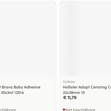
ging
Supplementen
Insectenwe
Mondmaskers
middelen
ssen
 -
id
d
Zelfbruiner
Scheren
Hollister
t Brava Baby Adhesive
Hollister Adapt Ceraring C
30x3ml 12014
22x38mm 10
€ 11,79
schikbaar
Niet beschikbaar