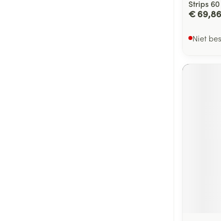
Strips 60
€ 69,8
Niet be