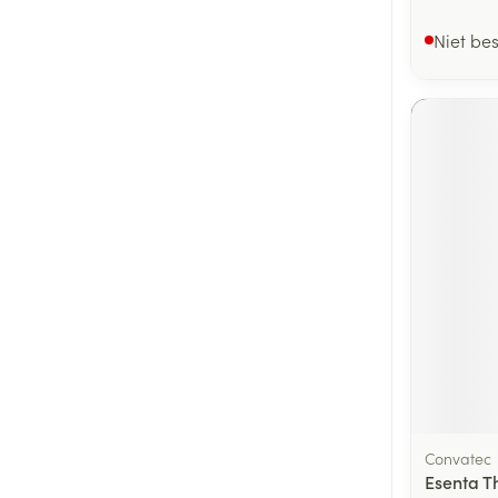
Niet be
Convatec
Esenta T