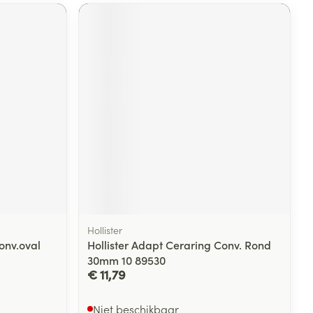
rende
Parfums en
geurproducten
CBD
Hollister
onv.oval
Hollister Adapt Ceraring Conv. Rond
30mm 10 89530
€ 11,79
Niet beschikbaar