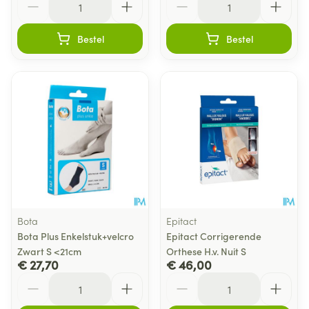
Bestel
Bestel
Bota
Epitact
Bota Plus Enkelstuk+velcro
Epitact Corrigerende
Zwart S <21cm
Orthese H.v. Nuit S
€ 27,70
€ 46,00
Aantal
Aantal