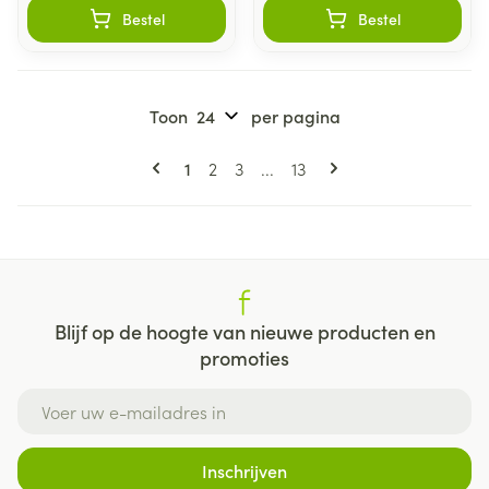
Bestel
Bestel
Toon
per pagina
Pagina's
U lees momenteel pagina
Pagina
Pagina
Pagina
1
2
3
...
13
Blijf op de hoogte van nieuwe producten en
promoties
E-mail adres
Inschrijven