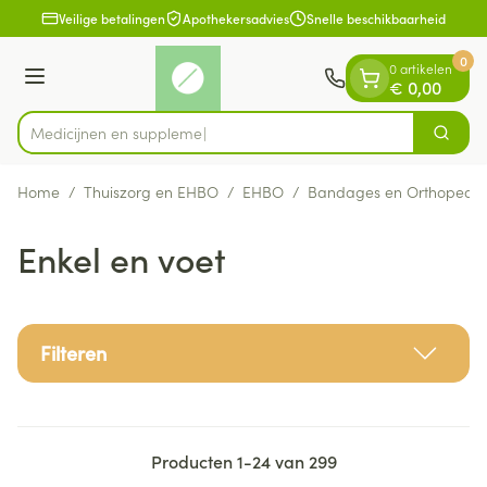
Dia 1 van 1
Ga naar de inhoud
Veilige betalingen
Apothekersadvies
Snelle beschikbaarheid
0
0 artikelen
Menu
€ 0,00
Med
Zoek
Product, merk, categorie...
Home
/
Thuiszorg en EHBO
/
EHBO
/
Bandages en Orthopedie
Enkel en voet
Filteren
Producten
1
-
24
van
299