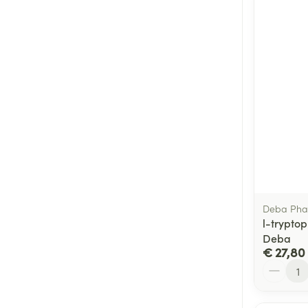
Deba Ph
l-trypto
Deba
€ 27,80
Aantal