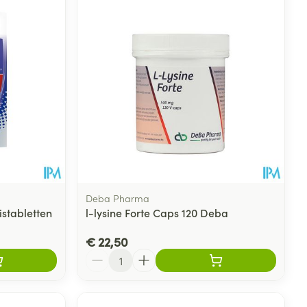
rende
Parfums en
geurproducten
Deba Pharma
istabletten
l-lysine Forte Caps 120 Deba
€ 22,50
CBD
Aantal