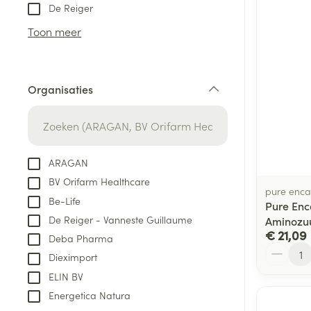
Aerosol toestel
kloven
Tabletten
De Reiger
Aerosol access
Blaren
Creme, gel en 
Toon meer
Zuurstof
Eelt
Eksteroog - lik
Ademhalingsste
Organisaties
Toon meer
filter
Spieren en gew
Specifiek voor
ARAGAN
Naalden en spu
BV Orifarm Healthcare
Lichaamsverzo
pure enca
Infecties
Be-Life
Spuiten
Pure Enca
Deodorant
De Reiger - Vanneste Guillaume
Aminozu
Oplossing voor 
Gezichtsverzor
€ 21,09
Deba Pharma
Naalden
Aantal
Luizen
Dieximport
Naalden voor i
ELIN BV
pennaalden
Energetica Natura
Diagnostica