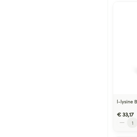
l-lysine
€ 33,17
Aantal