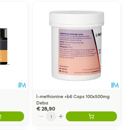
l-methionine +b6 Caps 100x500mg
Deba
€ 28,90
Aantal