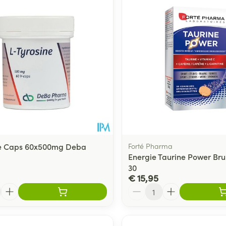
Toon meer
ging
Supplementen
Insectenwe
Mondmaskers
middelen
ssen
 -
id
d
ne Caps 60x500mg Deba
Forté Pharma
Energie Taurine Power Bru
30
€ 15,95
Zelfbruiner
Scheren
Aantal