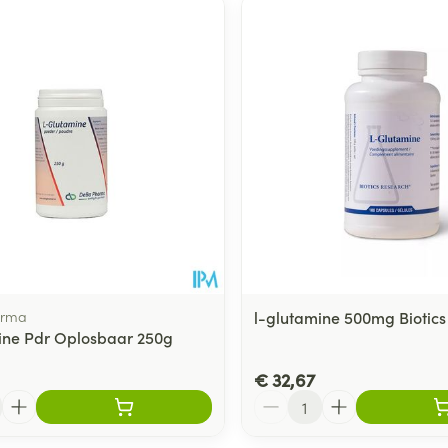
arma
l-glutamine 500mg Biotics
ine Pdr Oplosbaar 250g
€ 32,67
Aantal