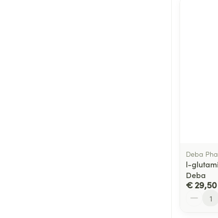
Deba Ph
l-glutam
Deba
€ 29,50
Aantal