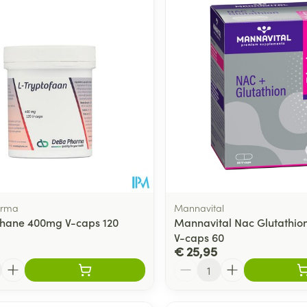
arma
Mannavital
phane 400mg V-caps 120
Mannavital Nac Glutathio
V-caps 60
€ 25,95
Aantal