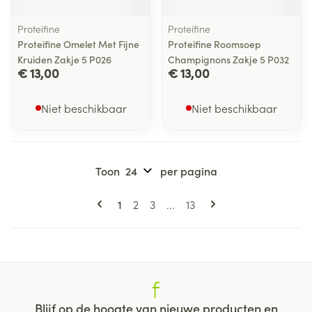
Proteifine
Proteifine
Proteifine Omelet Met Fijne
Proteifine Roomsoep
Kruiden Zakje 5 P026
Champignons Zakje 5 P032
€ 13,00
€ 13,00
Niet beschikbaar
Niet beschikbaar
Toon
per pagina
Pagina's
U lees momenteel pagina
Pagina
Pagina
Pagina
1
2
3
...
13
Blijf op de hoogte van nieuwe producten en