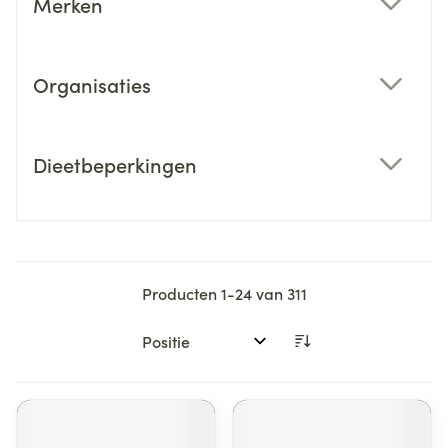
Merken
filter
Organisaties
filter
Dieetbeperkingen
filter
Producten
1
-
24
van
311
Sorteer op: