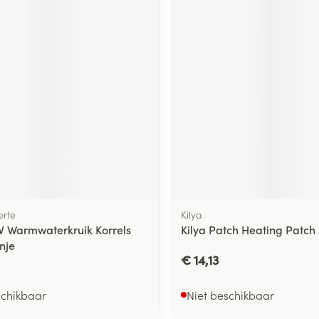
ging
Supplementen
Insectenwe
Mondmaskers
middelen
ssen
 -
id
d
rte
Kilya
Zelfbruiner
Scheren
 Warmwaterkruik Korrels
Kilya Patch Heating Patch 
nje
€ 14,13
schikbaar
Niet beschikbaar