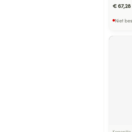
€ 67,28
Niet be
Kersepitje