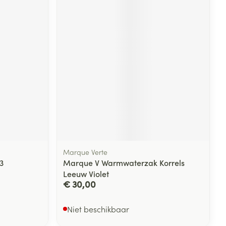
rende
Parfums en
geurproducten
Marque Verte
CBD
3
Marque V Warmwaterzak Korrels
Leeuw Violet
€ 30,00
Niet beschikbaar