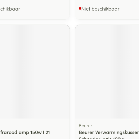
schikbaar
Niet beschikbaar
Beurer
nfraroodlamp 150w Il21
Beurer Verwarmingskusse
Schouder-hals 100w