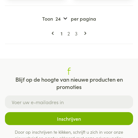
Toon
per pagina
Pagina's
U lees momenteel pagina
Pagina
Pagina
1
2
3
Blijf op de hoogte van nieuwe producten en
promoties
E-mail adres
Inschrijven
Door op inschrijven te klikken, schrijft u zich in voor onze