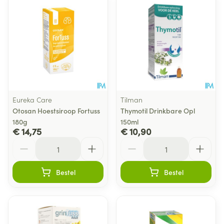
Eureka Care
Tilman
Otosan Hoestsiroop Fortuss
Thymotil Drinkbare Opl
180g
150ml
€ 14,75
€ 10,90
Aantal
Aantal
Bestel
Bestel