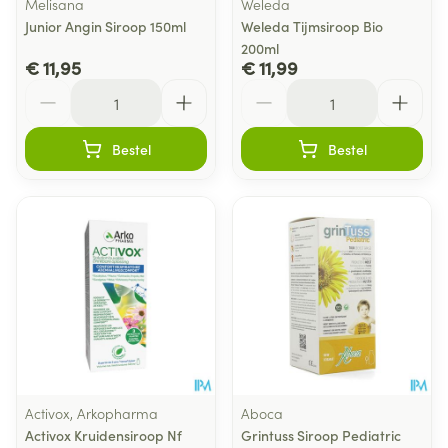
Melisana
Weleda
Junior Angin Siroop 150ml
Weleda Tijmsiroop Bio
200ml
€ 11,95
€ 11,99
Aantal
Aantal
Bestel
Bestel
Activox, Arkopharma
Aboca
Activox Kruidensiroop Nf
Grintuss Siroop Pediatric