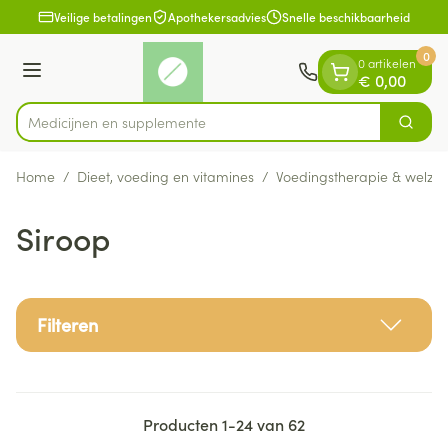
Dia 1 van 1
Ga naar de inhoud
Veilige betalingen
Apothekersadvies
Snelle beschikbaarheid
0
0 artikelen
Menu
€ 0,00
Medic
Zoek
Product, merk, categorie...
Home
/
Dieet, voeding en vitamines
/
Voedingstherapie & welzijn
Siroop
Filteren
Producten
1
-
24
van
62