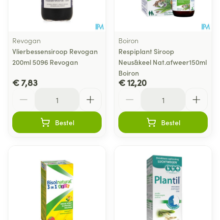
Revogan
Boiron
Vlierbessensiroop Revogan
Respiplant Siroop
200ml 5096 Revogan
Neus&keel Nat.afweer150ml
Boiron
€ 7,83
€ 12,20
Aantal
Aantal
Bestel
Bestel