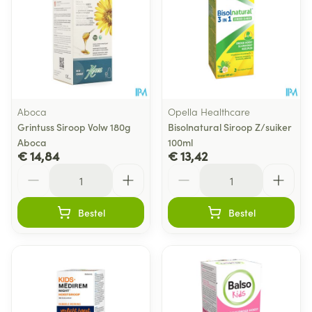
Aboca
Opella Healthcare
Grintuss Siroop Volw 180g
Bisolnatural Siroop Z/suiker
Aboca
100ml
€ 14,84
€ 13,42
Aantal
Aantal
Bestel
Bestel