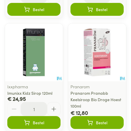
Bestel
Bestel
Ixxpharma
Pranarom
Imunixx Kidz Sirop 120ml
Pranarom Pranabb
€ 24,95
Keelsiroop Bio Droge Hoest
Aantal
100ml
€ 12,80
Bestel
Bestel