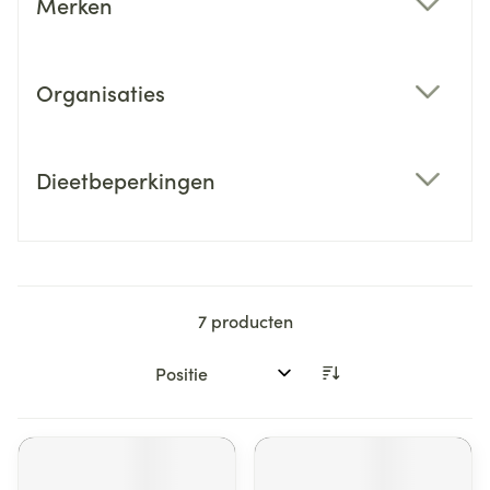
Merken
filter
Organisaties
filter
Dieetbeperkingen
filter
7
producten
Sorteer op: