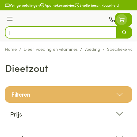
Ga naar de inhoud
Veilige betalingen
Apothekersadvies
Snelle beschikbaarheid
Menu
Zoek
Product, merk, categorie...
Home
/
Dieet, voeding en vitamines
/
Voeding
/
Specifieke voe
Dieetzout
Filteren
Doorgaan naar productlijst
Prijs
filter