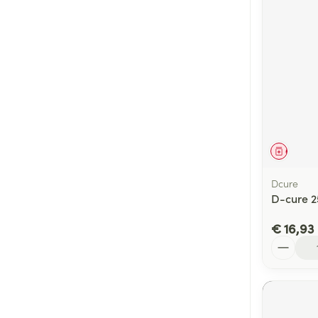
Genees
Dcure
D-cure 25
€ 16,93
Aantal