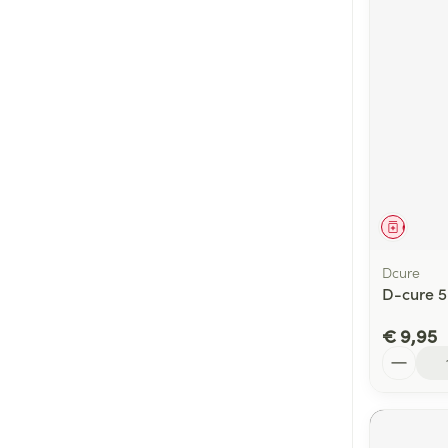
Genees
Dcure
D-cure 5 
€ 9,95
Aantal