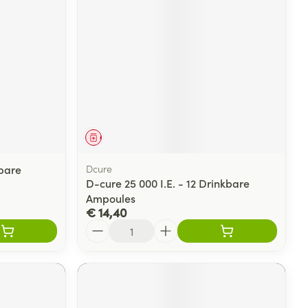
Geneesmiddel
kbare
Dcure
D-cure 25 000 I.E. - 12 Drinkbare
Ampoules
€ 14,40
Aantal