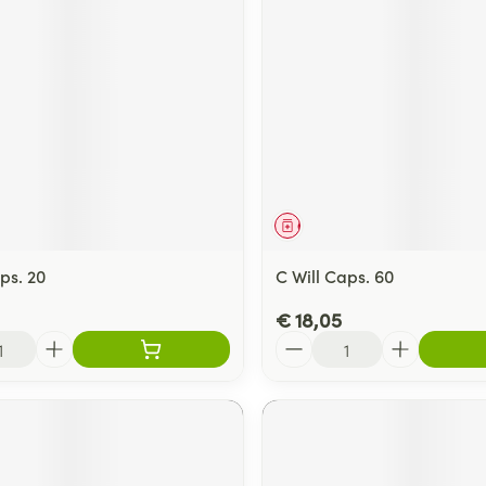
ging
Supplementen
Insectenwe
Mondmaskers
middelen
ssen
 -
id
d
middel
Geneesmiddel
ps. 20
C Will Caps. 60
€ 18,05
Aantal
Zelfbruiner
Scheren