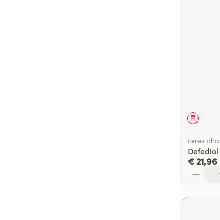
Genees
ceres ph
Defediol
€ 21,96
Aantal