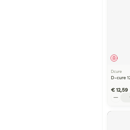
Genees
Dcure
D-cure 12
€ 12,59
Aantal