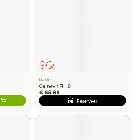
rende
Parfums en
geurproducten
Geneesmiddel
Op voorschrift
Baxter
Cernevit Fl. 10
€ 85,88
CBD
Reserveer