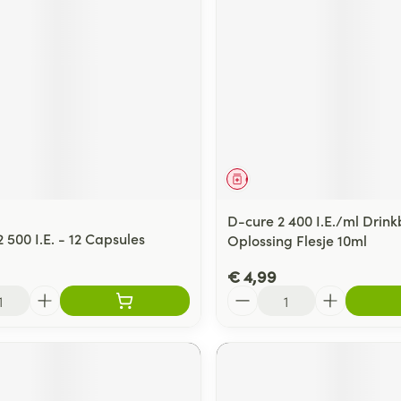
middel
Geneesmiddel
D-cure 2 400 I.E./ml Drin
 500 I.E. - 12 Capsules
Oplossing Flesje 10ml
€ 4,99
Aantal