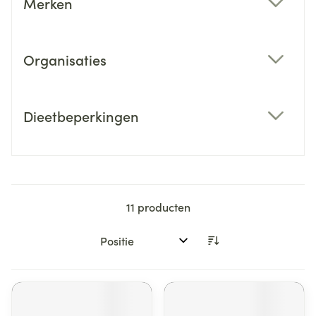
Merken
filter
Organisaties
filter
Dieetbeperkingen
filter
11
producten
Sorteer op: