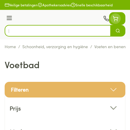
Ga naar de inhoud
Veilige betalingen
Apothekersadvies
Snelle beschikbaarheid
Menu
Zoek
Product, merk, categorie...
Home
/
Schoonheid, verzorging en hygiëne
/
Voeten en benen
/
Voetbad
Filteren
Doorgaan naar productlijst
Prijs
filter