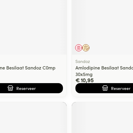
middel
voorschrift
Geneesmiddel
Op voorschrift
Sandoz
ne Besilaat Sandoz C0mp
Amlodipine Besilaat San
30x5mg
€ 10,95
Reserveer
Reserveer