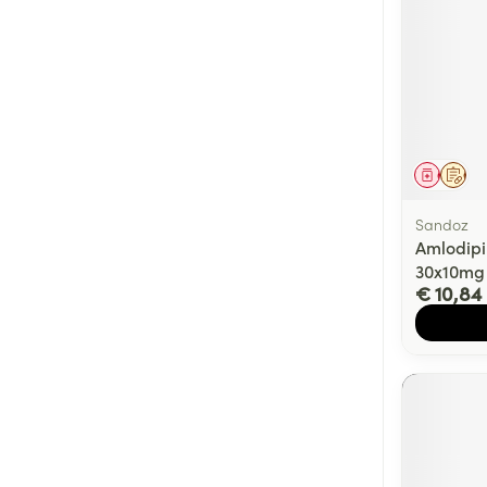
Genees
Op 
Sandoz
Amlodipi
30x10mg
€ 10,84