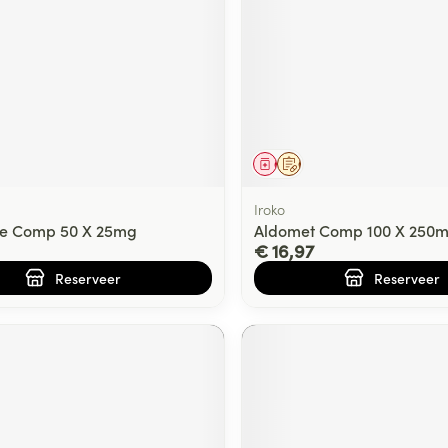
ging
Supplementen
Insectenwe
Mondmaskers
middelen
ssen
 -
id
d
middel
voorschrift
Geneesmiddel
Op voorschrift
Iroko
ne Comp 50 X 25mg
Aldomet Comp 100 X 250
€ 16,97
Reserveer
Reserveer
Zelfbruiner
Scheren