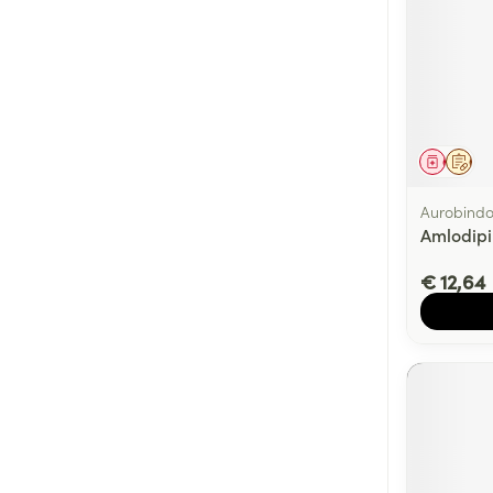
Genees
Op 
Aurobind
Amlodip
€ 12,64