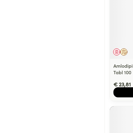
Genees
Op 
Amlodipi
Tabl 100
€ 23,81