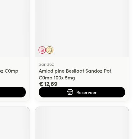
Geneesmiddel
Op voorschrift
Sandoz
doz C0mp
Amlodipine Besilaat Sandoz Pot
C0mp 100x 5mg
€ 12,69
Reserveer