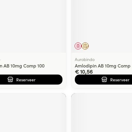
middel
voorschrift
Geneesmiddel
Op voorschrift
o
Aurobindo
in AB 10mg Comp 100
Amlodipin AB 10mg Comp 
€ 10,56
Reserveer
Reserveer