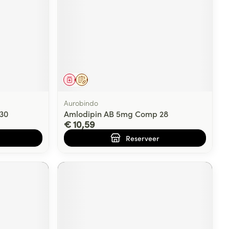
Geneesmiddel
Op voorschrift
Aurobindo
30
Amlodipin AB 5mg Comp 28
€ 10,59
Reserveer