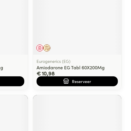
rende
Parfums en
geurproducten
Geneesmiddel
Op voorschrift
Eurogenerics (EG)
mg
Amiodarone EG Tabl 60X200Mg
€ 10,98
Reserveer
CBD