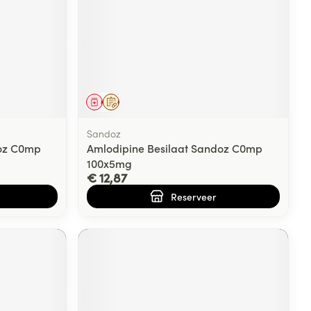
Geneesmiddel
Op voorschrift
Sandoz
doz C0mp
Amlodipine Besilaat Sandoz C0mp
100x5mg
€ 12,87
Reserveer