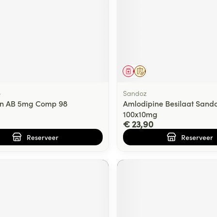
middel
voorschrift
Geneesmiddel
Op voorschrift
o
Sandoz
in AB 5mg Comp 98
Amlodipine Besilaat San
100x10mg
€ 23,90
Reserveer
Reserveer