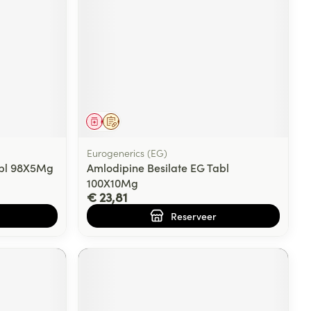
Geneesmiddel
Op voorschrift
Eurogenerics (EG)
abl 98X5Mg
Amlodipine Besilate EG Tabl
100X10Mg
€ 23,81
Reserveer