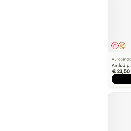
Genees
Op 
Aurobind
Amlodip
€ 23,50