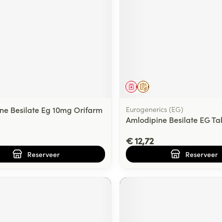
middel
voorschrift
Geneesmiddel
Op voorschrift
ne Besilate Eg 10mg Orifarm
Eurogenerics (EG)
Amlodipine Besilate EG T
€ 12,72
Reserveer
Reserveer