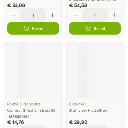
€ 33,08
€ 54,58
Aantal
Aantal
Bestel
Bestel
Roche Diagnostics
Biosynex
Combur 2 Test Ln Strips 50
Stat-view Hiv Zelftest
11896890191
€ 14,76
€ 29,90
Aantal
Aantal