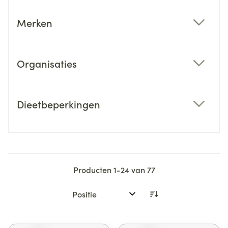
Merken
filter
Organisaties
filter
Dieetbeperkingen
filter
Producten
1
-
24
van
77
Sorteer op: