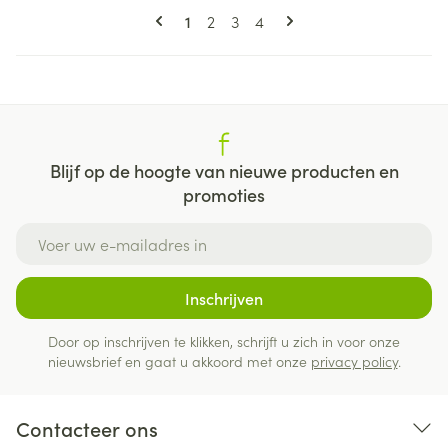
Pagina's
U lees momenteel pagina
Pagina
Pagina
Pagina
1
2
3
4
Blijf op de hoogte van nieuwe producten en
promoties
E-mail adres
Inschrijven
Door op inschrijven te klikken, schrijft u zich in voor onze
nieuwsbrief en gaat u akkoord met onze
privacy policy
.
Contacteer ons