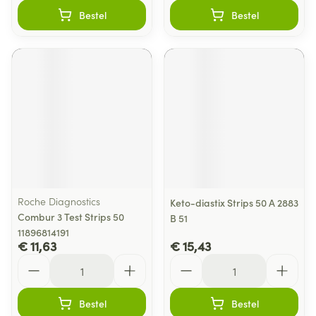
Bestel
Bestel
Roche Diagnostics
Keto-diastix Strips 50 A 2883
Combur 3 Test Strips 50
B 51
11896814191
€ 11,63
€ 15,43
Aantal
Aantal
Bestel
Bestel