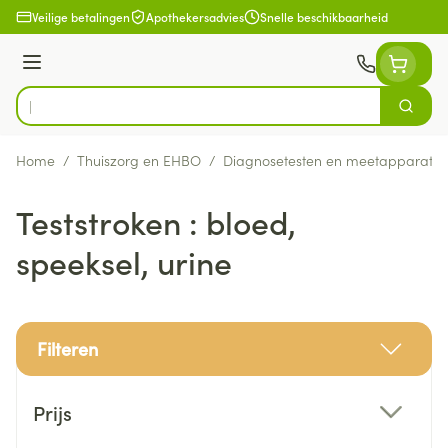
Ga naar de inhoud
Veilige betalingen
Apothekersadvies
Snelle beschikbaarheid
Menu
Zoek
Product, merk, categorie...
Home
/
Thuiszorg en EHBO
/
Diagnosetesten en meetapparatuu
Teststroken : bloed,
speeksel, urine
Filteren
Doorgaan naar productlijst
Prijs
filter