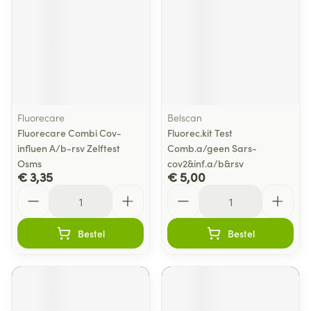
Fluorecare
Belscan
Fluorecare Combi Cov-
Fluorec.kit Test
influen A/b-rsv Zelftest
Comb.a/geen Sars-
Osms
cov2&inf.a/b&rsv
€ 3,35
€ 5,00
Aantal
Aantal
Bestel
Bestel