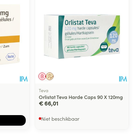
rende
Parfums en
geurproducten
Geneesmiddel
Op voorschrift
Teva
Orlistat Teva Harde Caps 90 X 120mg
€ 66,01
CBD
Niet beschikbaar