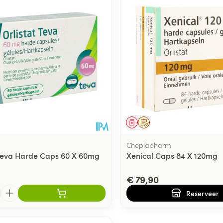
Toon meer
ging
Supplementen
Insectenwe
Mondmaskers
middelen
ssen
 -
id
d
middel
Geneesmiddel
Op voorschrift
Cheplapharm
 Teva Harde Caps 60 X 60mg
Xenical Caps 84 X 120mg
€ 79,90
Zelfbruiner
Scheren
Reserveer