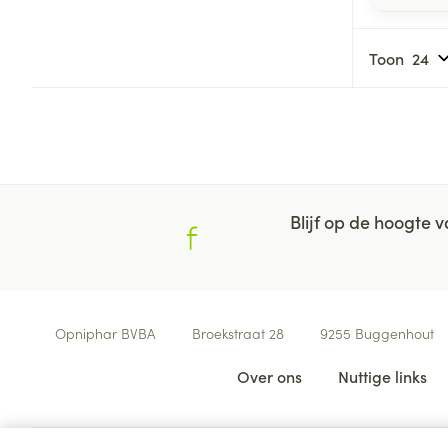
Toon
Blijf op de hoogte
Contacteer ons
Opniphar BVBA
Broekstraat 28
9255
Buggenhout
Nuttige links
Over ons
Nuttige links