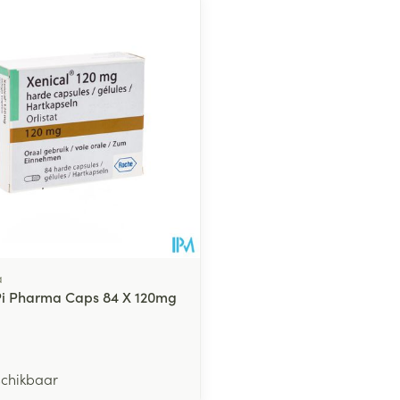
middel
voorschrift
a
Pi Pharma Caps 84 X 120mg
schikbaar