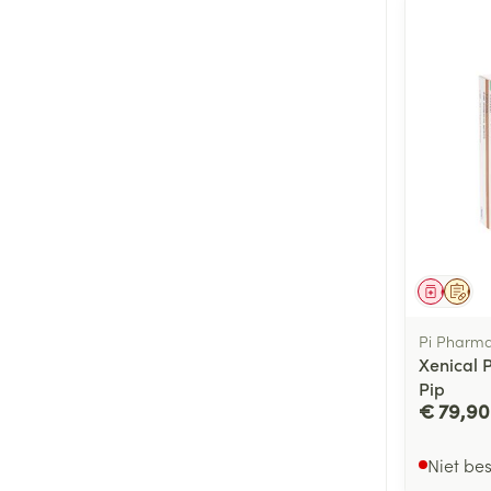
Genees
Op 
Pi Pharm
Xenical 
Pip
€ 79,90
Niet be