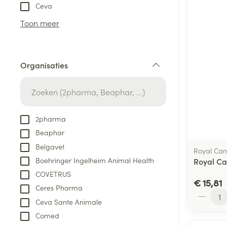
Aerosol toestel
kloven
Tabletten
Ceva
Aerosol access
Blaren
Creme, gel en 
Toon meer
Zuurstof
Eelt
Eksteroog - lik
Ademhalingsste
Organisaties
Toon meer
filter
Spieren en gew
Specifiek voor
2pharma
Naalden en spu
Beaphar
Lichaamsverzo
Infecties
Belgavet
Spuiten
Royal Can
Deodorant
Boehringer Ingelheim Animal Health
Royal Ca
Oplossing voor 
Gezichtsverzor
COVETRUS
Naalden
€ 15,81
Luizen
Ceres Pharma
Aantal
Naalden voor i
Ceva Sante Animale
pennaalden
Comed
Diagnostica