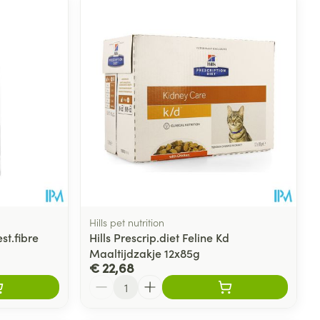
rende
Parfums en
geurproducten
Hills pet nutrition
st.fibre
Hills Prescrip.diet Feline Kd
Maaltijdzakje 12x85g
CBD
€ 22,68
Aantal