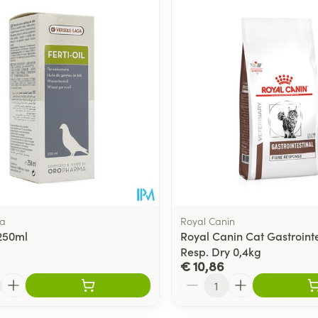
Toon meer
ging
Supplementen
Insectenwe
Mondmaskers
middelen
ssen
 -
id
d
a
Royal Canin
 250ml
Royal Canin Cat Gastrointe
Resp. Dry 0,4kg
Zelfbruiner
Scheren
€ 10,86
Aantal