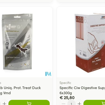
b
Specific
b Uniq. Prot. Treat Duck
Specific Ciw Digestive Sup
5g Vmd
6x300g
€ 25,80
Aantal