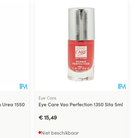
rende
Parfums en
geurproducten
Eye Care
m Urea 1550
Eye Care Vao Perfection 1350 Sita 5ml
CBD
€ 15,49
Niet beschikbaar