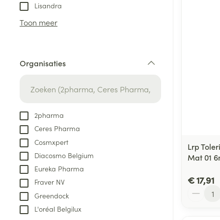
Aerosol toestel
kloven
Tabletten
Lisandra
Aerosol access
Blaren
Creme, gel en 
Toon meer
Zuurstof
Eelt
Eksteroog - lik
Ademhalingsste
Organisaties
Toon meer
filter
Spieren en gew
Specifiek voor
2pharma
Naalden en spu
Ceres Pharma
Lichaamsverzo
Infecties
Cosmxpert
Spuiten
Lrp Tole
Deodorant
Diacosmo Belgium
Mat 01 6
Oplossing voor 
Gezichtsverzor
Eureka Pharma
Naalden
Luizen
€ 17,91
Fraver NV
Aantal
Naalden voor i
Greendock
pennaalden
L'oréal Belgilux
Diagnostica