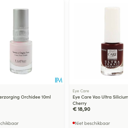
Toon meer
ging
Supplementen
Insectenwe
Mondmaskers
middelen
ssen
 -
id
d
Eye Care
Verzorging Orchidee 10ml
Eye Care Vao Ultra Siliciu
Cherry
Zelfbruiner
Scheren
€ 18,90
schikbaar
Niet beschikbaar