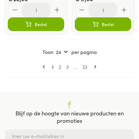
Aantal
Aantal
Bestel
Bestel
Toon
per pagina
Pagina's
U lees momenteel pagina
Pagina
Pagina
Pagina
1
2
3
...
33
Blijf op de hoogte van nieuwe producten en
promoties
E-mail adres