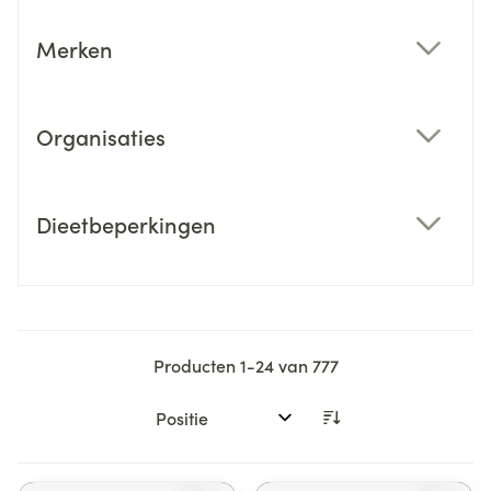
Merken
filter
Organisaties
filter
Dieetbeperkingen
filter
Producten
1
-
24
van
777
Sorteer op: