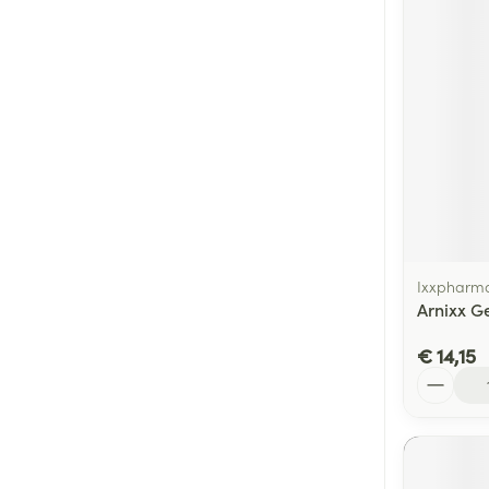
Ixxpharm
Arnixx Ge
€ 14,15
Aantal