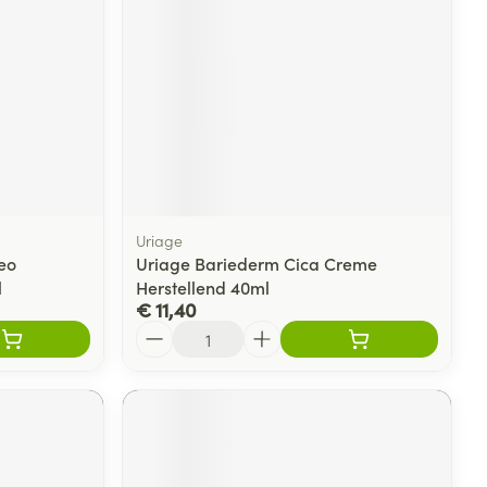
Uriage
eo
Uriage Bariederm Cica Creme
l
Herstellend 40ml
€ 11,40
Aantal