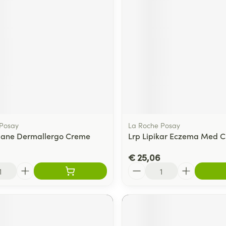
 Posay
La Roche Posay
riane Dermallergo Creme
Lrp Lipikar Eczema Med 
€ 25,06
Aantal