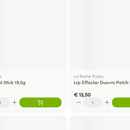
a
La Roche Posay
l Stick 19,5g
Lrp Effaclar Duo+m Patch P
€ 13,50
Aantal