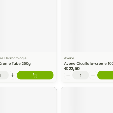
ging
Supplementen
Insectenwe
Mondmaskers
middelen
ssen
 -
id
d
bre Dermatologie
Avene
Creme Tube 250g
Avene Cicalfate+creme 10
€ 22,50
Aantal
Zelfbruiner
Scheren