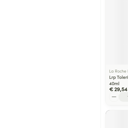
La Roche
Lrp Tole
40ml
€ 29,54
Aantal