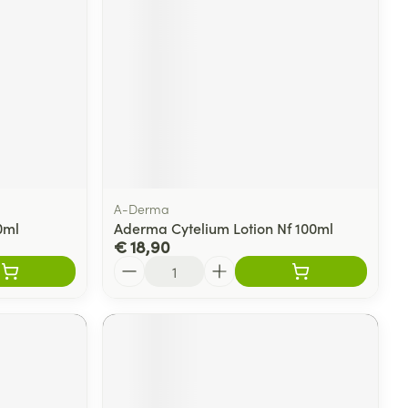
rende
Parfums en
geurproducten
A-Derma
0ml
Aderma Cytelium Lotion Nf 100ml
€ 18,90
Aantal
CBD