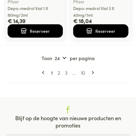
Pfizer
Pfizer
Depo-medrol Vial 1 X
Depo-medrol Vial 3 X
80mg/2ml
40mg/1ml
€ 14,39
€ 18,04
Reserveer
Reserveer
Toon
per pagina
Pagina's
U lees momenteel pagina
Pagina
Pagina
Pagina
1
2
3
...
10
Blijf op de hoogte van nieuwe producten en
promoties