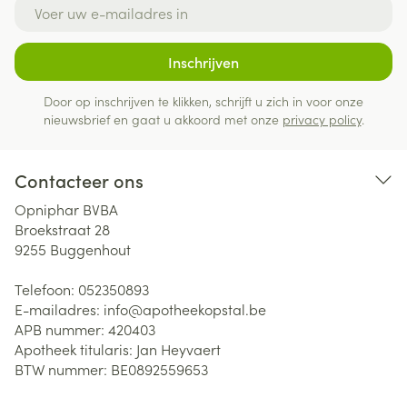
E-mail adres
Inschrijven
Door op inschrijven te klikken, schrijft u zich in voor onze
nieuwsbrief en gaat u akkoord met onze
privacy policy
.
Contacteer ons
Opniphar BVBA
Broekstraat 28
9255
Buggenhout
Telefoon:
052350893
E-mailadres:
info@
apotheekopstal.be
APB nummer:
420403
Apotheek titularis:
Jan Heyvaert
BTW nummer:
BE0892559653