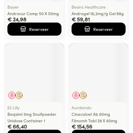
Bayer
Besins Healthcare
Androcur Comp 50 X 50mg
Androgel 16,2mg/g Gel 88g
€ 24,98
€ 59,81
Reserveer
Reserveer
Geneesmiddel
Op voorschrift
Geneesmiddel
Op voorschrift
Eli Lilly
Aurobindo
Baqsimi 3mg Snuifpoeder
Cinacalcet Ab 60mg
Unidose Container 1
Filmomh Tabl 28 X 60mg
€ 66,40
€ 154,56