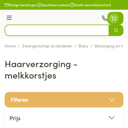
Ga naar de inhoud
Veilige betalingen
Apothekersadvies
Snelle beschikbaarheid
Menu
Zoek
Product, merk, categorie...
Home
/
Zwangerschap en kinderen
/
Baby
/
Verzorging en hyg
Haarverzorging -
melkkorstjes
Filteren
Doorgaan naar productlijst
Prijs
filter