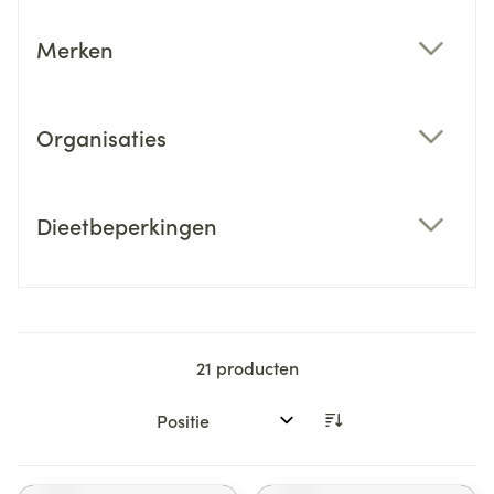
Merken
filter
Organisaties
filter
Dieetbeperkingen
filter
21
producten
Sorteer op: