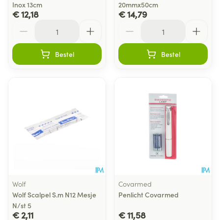
Inox 13cm
20mmx50cm
€ 12,18
€ 14,79
Aantal
Aantal
Bestel
Bestel
Wolf
Covarmed
Wolf Scalpel S.m N12 Mesje
Penlicht Covarmed
N/st 5
€ 2,11
€ 11,58