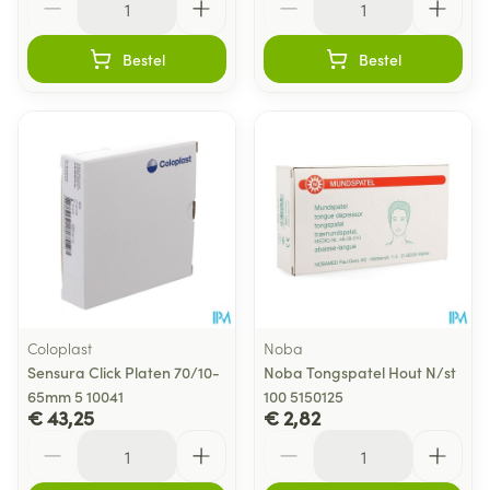
Bestel
Bestel
Coloplast
Noba
Sensura Click Platen 70/10-
Noba Tongspatel Hout N/st
65mm 5 10041
100 5150125
€ 43,25
€ 2,82
Aantal
Aantal