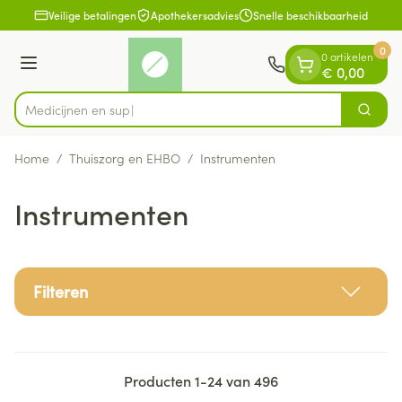
Dia 1 van 1
Ga naar de inhoud
Veilige betalingen
Apothekersadvies
Snelle beschikbaarheid
0
0 artikelen
Menu
€ 0,00
Zoek
Product, merk, categorie...
Home
/
Thuiszorg en EHBO
/
Instrumenten
Instrumenten
Filteren
Producten
1
-
24
van
496