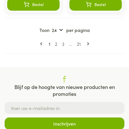
Bestel
Bestel
Toon
per pagina
Pagina's
U lees momenteel pagina
Pagina
Pagina
Pagina
1
2
3
...
21
Blijf op de hoogte van nieuwe producten en
promoties
E-mail adres
Inschrijven