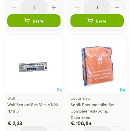
Aantal
Aantal
Bestel
Bestel
Wolf
Covarmed
Wolf Scalpel S.m Mesje N23
Spalk Pneumasplint Set
N/st 5
Compleet 4st+pomp
Covarmed
€ 2,33
€ 108,84
Aantal
Aantal