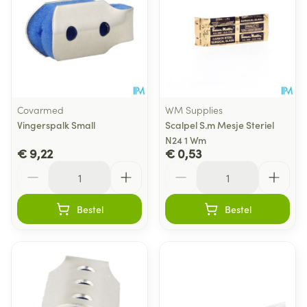
Covarmed
WM Supplies
Vingerspalk Small
Scalpel S.m Mesje Steriel
N24 1 Wm
€ 9,22
€ 0,53
Aantal
Aantal
Bestel
Bestel