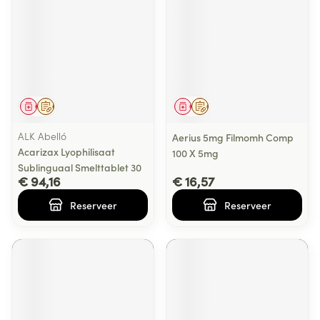
Geneesmiddel
Op voorschrift
Geneesmiddel
Op voorschrift
ALK Abelló
Aerius 5mg Filmomh Comp
Acarizax Lyophilisaat
100 X 5mg
Sublinguaal Smelttablet 30
€ 94,16
€ 16,57
Reserveer
Reserveer