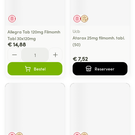
Geneesmiddel
Geneesmiddel
Op voorschrift
Ucb
Allegra Tab 120mg Filmomh
Atarax 25mg filmomh. tabl.
Tabl 30x120mg
€ 14,88
(50)
Aantal
€ 7,52
Bestel
Reserveer