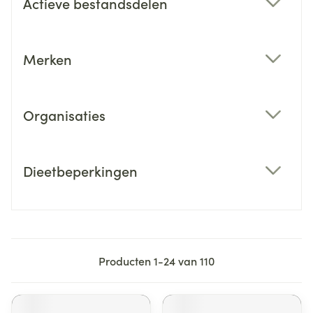
Actieve bestandsdelen
filter
Merken
filter
Organisaties
filter
Dieetbeperkingen
filter
Producten
1
-
24
van
110