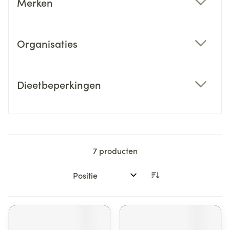
Merken
filter
Organisaties
filter
Dieetbeperkingen
filter
7
producten
Sorteer op: