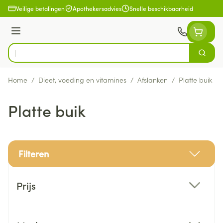
Ga naar de inhoud
Veilige betalingen
Apothekersadvies
Snelle beschikbaarheid
Menu
Zoek
Product, merk, categorie...
Home
/
Dieet, voeding en vitamines
/
Afslanken
/
Platte buik
Platte buik
Filteren
Doorgaan naar productlijst
Prijs
filter