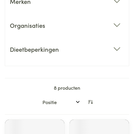
Merken
filter
Organisaties
filter
Dieetbeperkingen
filter
8
producten
Sorteer op: