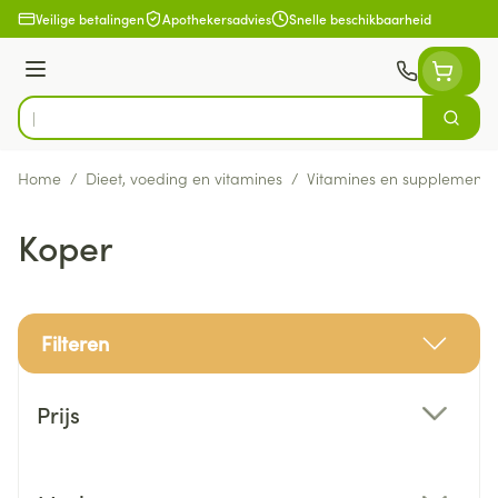
Ga naar de inhoud
Veilige betalingen
Apothekersadvies
Snelle beschikbaarheid
Menu
Zoek
Product, merk, categorie...
Home
/
Dieet, voeding en vitamines
/
Vitamines en supplemente
Koper
Filteren
Doorgaan naar productlijst
Prijs
filter