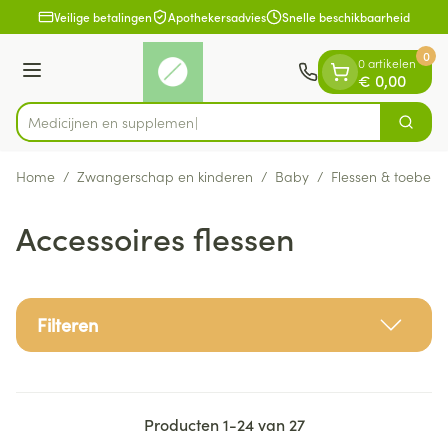
Dia 1 van 1
Ga naar de inhoud
Veilige betalingen
Apothekersadvies
Snelle beschikbaarheid
0
0 artikelen
Menu
€ 0,00
Medic
Zoek
Product, merk, categorie...
Home
/
Zwangerschap en kinderen
/
Baby
/
Flessen & toebeho
Accessoires flessen
Filteren
Producten
1
-
24
van
27