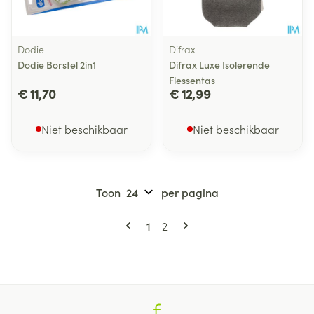
Dodie
Difrax
Dodie Borstel 2in1
Difrax Luxe Isolerende
Flessentas
€ 11,70
€ 12,99
Niet beschikbaar
Niet beschikbaar
Toon
per pagina
Pagina's
U lees momenteel pagina
Pagina
1
2