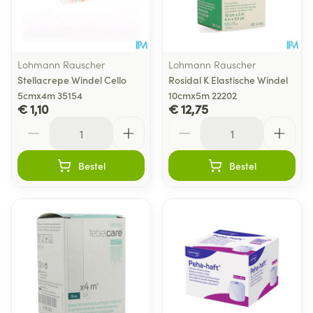
Lohmann Rauscher
Lohmann Rauscher
Stellacrepe Windel Cello
Rosidal K Elastische Windel
5cmx4m 35154
10cmx5m 22202
€ 1,10
€ 12,75
Aantal
Aantal
Bestel
Bestel