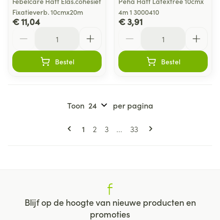
Febelcare Haft Elas.cohesief
Peha Haft Latexfree 10cmx
Fixatieverb. 10cmx20m
4m 1 3000410
€ 11,04
€ 3,91
Aantal
Aantal
Bestel
Bestel
Toon
per pagina
Pagina's
U lees momenteel pagina
Pagina
Pagina
Pagina
1
2
3
...
33
Blijf op de hoogte van nieuwe producten en
promoties