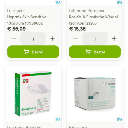
Leukoplast
Lohmann Rauscher
Hypafix Skin Sensitive
Rosidal K Elastische Windel
10cmx5m 1 7996602
12cmx5m 22203
€ 55,09
€ 15,36
Aantal
Aantal
Bestel
Bestel
Lohmann Rauscher
Febelcare