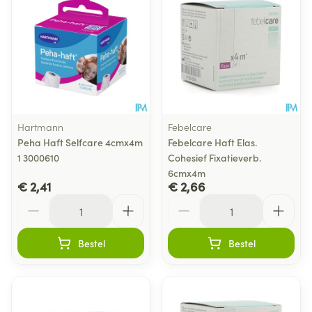
Hartmann
Febelcare
Peha Haft Selfcare 4cmx4m
Febelcare Haft Elas.
1 3000610
Cohesief Fixatieverb.
6cmx4m
€ 2,41
€ 2,66
Aantal
Aantal
Bestel
Bestel