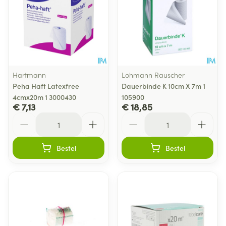
Hartmann
Lohmann Rauscher
Peha Haft Latexfree
Dauerbinde K 10cm X 7m 1
4cmx20m 1 3000430
105900
€ 7,13
€ 18,85
Aantal
Aantal
Bestel
Bestel