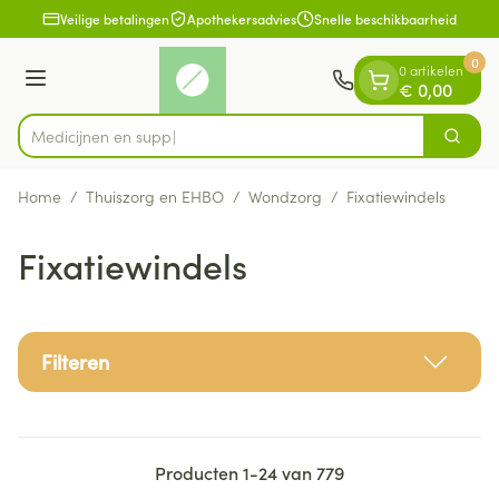
Dia 1 van 1
Ga naar de inhoud
Veilige betalingen
Apothekersadvies
Snelle beschikbaarheid
0
0 artikelen
Menu
€ 0,00
Zoek
Product, merk, categorie...
Home
/
Thuiszorg en EHBO
/
Wondzorg
/
Fixatiewindels
Fixatiewindels
Filteren
Producten
1
-
24
van
779