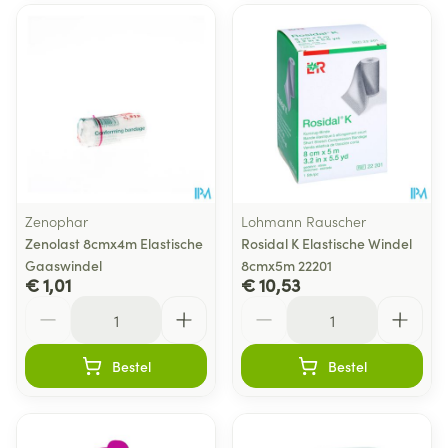
Zenophar
Lohmann Rauscher
Zenolast 8cmx4m Elastische
Rosidal K Elastische Windel
Gaaswindel
8cmx5m 22201
€ 1,01
€ 10,53
Aantal
Aantal
Bestel
Bestel