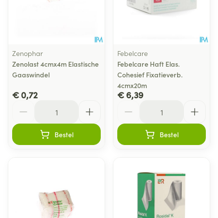
Zenophar
Febelcare
Zenolast 4cmx4m Elastische
Febelcare Haft Elas.
Gaaswindel
Cohesief Fixatieverb.
4cmx20m
€ 0,72
€ 6,39
Aantal
Aantal
Bestel
Bestel