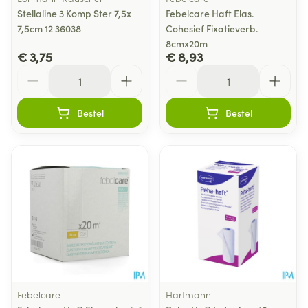
Stellaline 3 Komp Ster 7,5x
Febelcare Haft Elas.
7,5cm 12 36038
Cohesief Fixatieverb.
8cmx20m
€ 3,75
€ 8,93
Aantal
Aantal
Bestel
Bestel
Febelcare
Hartmann