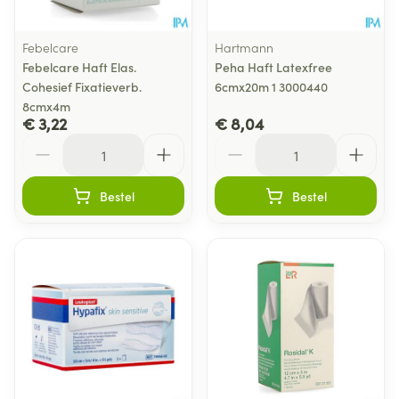
Febelcare
Hartmann
Febelcare Haft Elas.
Peha Haft Latexfree
Cohesief Fixatieverb.
6cmx20m 1 3000440
8cmx4m
€ 3,22
€ 8,04
Aantal
Aantal
Bestel
Bestel