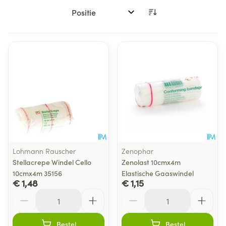
Sorteer op:
Lohmann Rauscher
Zenophar
Stellacrepe Windel Cello
Zenolast 10cmx4m
10cmx4m 35156
Elastische Gaaswindel
€ 1,48
€ 1,15
Aantal
Aantal
Bestel
Bestel