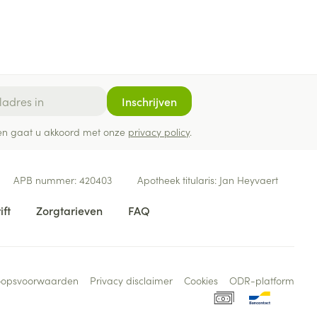
Inschrijven
ef en gaat u akkoord met onze
privacy policy
.
APB nummer:
420403
Apotheek titularis:
Jan Heyvaert
ift
Zorgtarieven
FAQ
oopsvoorwaarden
Privacy disclaimer
Cookies
ODR-platform