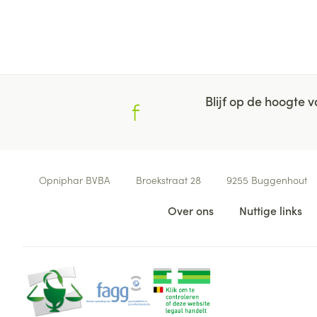
Blijf op de hoogte
Contacteer ons
Opniphar BVBA
Broekstraat 28
9255
Buggenhout
Nuttige links
Over ons
Nuttige links