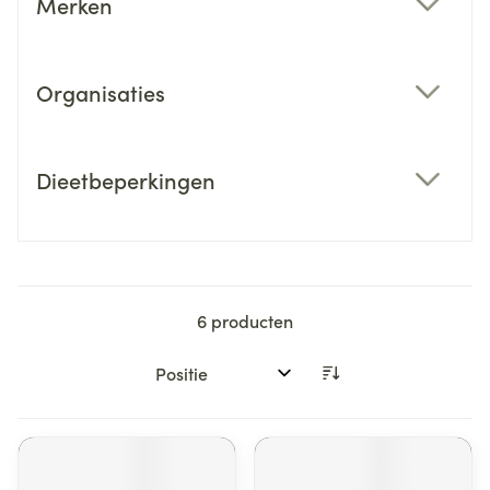
Merken
filter
Organisaties
filter
Dieetbeperkingen
filter
6
producten
Sorteer op: