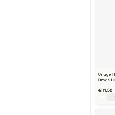
Uriage T
Droge Hu
€ 11,50
Aantal