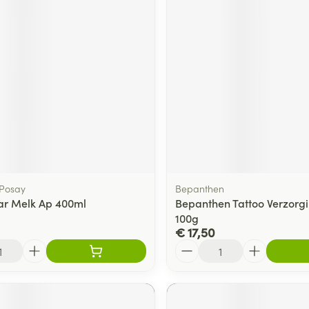
ging
Supplementen
Insectenwe
Mondmaskers
middelen
ssen
 -
id
d
 Posay
Bepanthen
kar Melk Ap 400ml
Bepanthen Tattoo Verzorg
100g
Zelfbruiner
Scheren
€ 17,50
Aantal