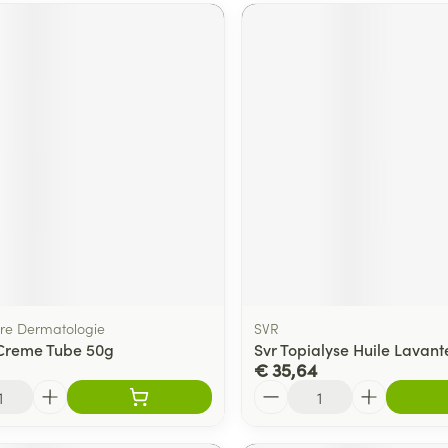
bre Dermatologie
SVR
Creme Tube 50g
Svr Topialyse Huile Lavante
€ 35,64
Aantal