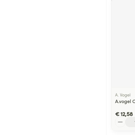
A. Vogel
A.vogel 
€ 12,58
Aantal