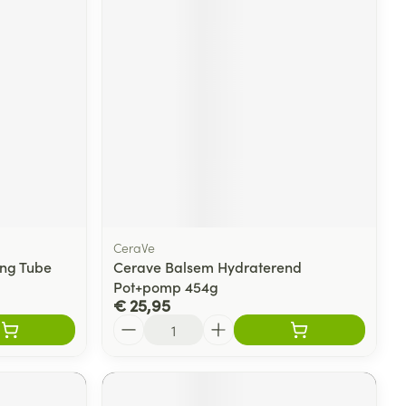
rende
Parfums en
geurproducten
CeraVe
ing Tube
Cerave Balsem Hydraterend
Pot+pomp 454g
CBD
€ 25,95
Aantal