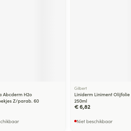
ging
Supplementen
Insectenwe
Mondmaskers
middelen
ssen
 -
id
d
Gilbert
Zelfbruiner
Scheren
a Abcderm H2o
Liniderm Liniment Olijfoli
oekjes Z/parab. 60
250ml
€ 6,82
schikbaar
Niet beschikbaar