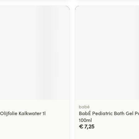
babé
Olijfolie Kalkwater 1l
BabÉ Pediatric Bath Gel P
100ml
€ 7,25