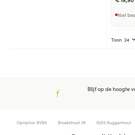
Niet be
Toon
Blijf op de hoogte
Contacteer ons
Opniphar BVBA
Broekstraat 28
9255
Buggenhout
Nuttige links