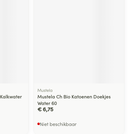
rende
Parfums en
geurproducten
Mustela
CBD
e Kalkwater
Mustela Ch Bio Katoenen Doekjes
Water 60
€ 6,75
Niet beschikbaar