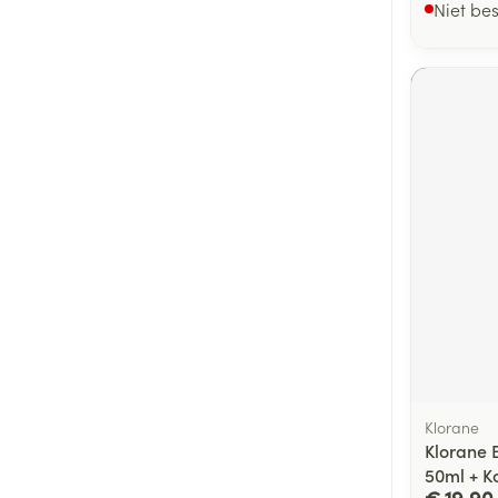
Niet be
Klorane
Klorane 
50ml + K
€ 19,90