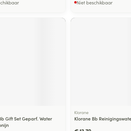
schikbaar
Niet beschikbaar
Klorane
Bb Gift Set Geparf. Water
Klorane Bb Reinigingswat
onijn
€ 13,70