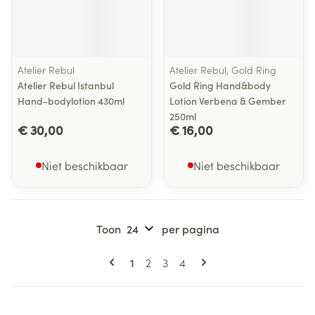
Atelier Rebul
Atelier Rebul, Gold Ring
Atelier Rebul Istanbul
Gold Ring Hand&body
Hand-bodylotion 430ml
Lotion Verbena & Gember
250ml
€ 30,00
€ 16,00
Niet beschikbaar
Niet beschikbaar
Toon
per pagina
Pagina's
U lees momenteel pagina
Pagina
Pagina
Pagina
1
2
3
4