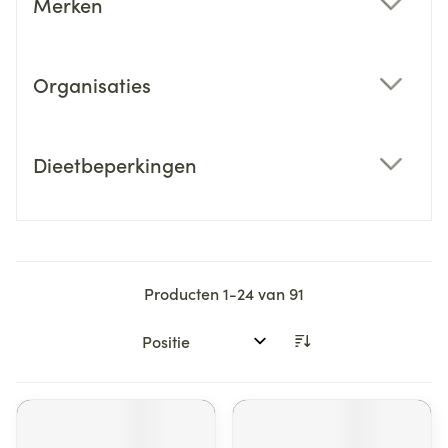
Merken
filter
Organisaties
filter
Dieetbeperkingen
filter
Producten
1
-
24
van
91
Sorteer op: