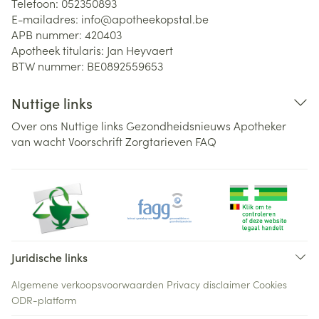
Telefoon:
052350893
E-mailadres:
info@
apotheekopstal.be
APB nummer:
420403
Apotheek titularis:
Jan Heyvaert
BTW nummer:
BE0892559653
Nuttige links
Over ons
Nuttige links
Gezondheidsnieuws
Apotheker
van wacht
Voorschrift
Zorgtarieven
FAQ
Juridische links
Algemene verkoopsvoorwaarden
Privacy disclaimer
Cookies
ODR-platform