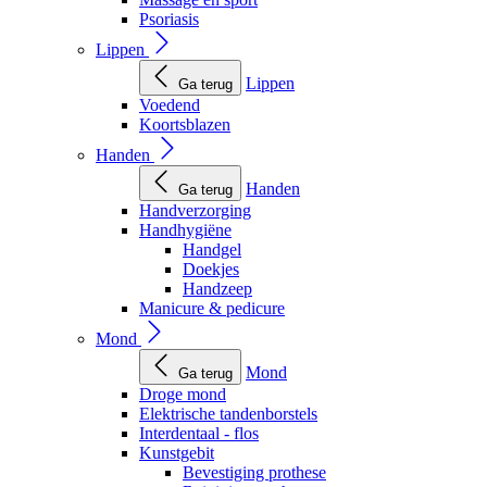
Psoriasis
Lippen
Lippen
Ga terug
Voedend
Koortsblazen
Handen
Handen
Ga terug
Handverzorging
Handhygiëne
Handgel
Doekjes
Handzeep
Manicure & pedicure
Mond
Mond
Ga terug
Droge mond
Elektrische tandenborstels
Interdentaal - flos
Kunstgebit
Bevestiging prothese