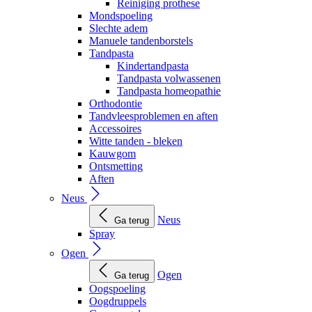
Reiniging prothese
Mondspoeling
Slechte adem
Manuele tandenborstels
Tandpasta
Kindertandpasta
Tandpasta volwassenen
Tandpasta homeopathie
Orthodontie
Tandvleesproblemen en aften
Accessoires
Witte tanden - bleken
Kauwgom
Ontsmetting
Aften
Neus
Neus
Ga terug
Spray
Ogen
Ogen
Ga terug
Oogspoeling
Oogdruppels