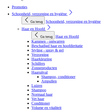
Promoties
Schoonheid, verzorging en hygiëne
Schoonheid, verzorging en hygiëne
Ga terug
Haar en Hoofd
Haar en Hoofd
Ga terug
Kammen - ontwarren
Beschadigd haar en hoofdirritatie
Styling - spray & gel
Verzorging
Haarkleuring
Schilfers
Zonneproducten
Haaruitval
Shampoo, conditioner
Ampullen
Luizen
Shampoo
Normaal haar
Vet haar
Conditioner
Volume en vitaliteit