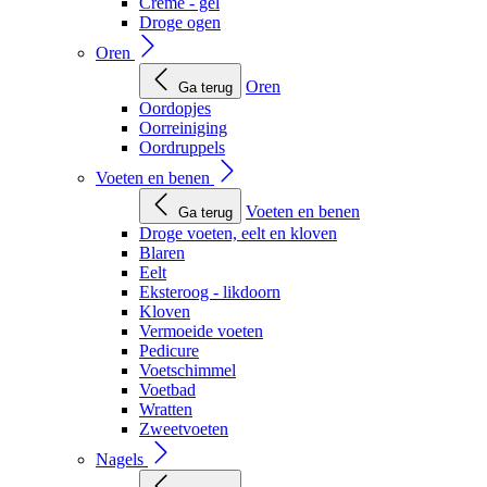
Creme - gel
Droge ogen
Oren
Oren
Ga terug
Oordopjes
Oorreiniging
Oordruppels
Voeten en benen
Voeten en benen
Ga terug
Droge voeten, eelt en kloven
Blaren
Eelt
Eksteroog - likdoorn
Kloven
Vermoeide voeten
Pedicure
Voetschimmel
Voetbad
Wratten
Zweetvoeten
Nagels