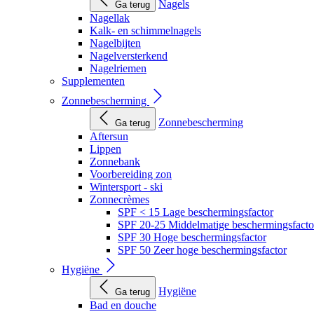
Nagels
Ga terug
Nagellak
Kalk- en schimmelnagels
Nagelbijten
Nagelversterkend
Nagelriemen
Supplementen
Zonnebescherming
Zonnebescherming
Ga terug
Aftersun
Lippen
Zonnebank
Voorbereiding zon
Wintersport - ski
Zonnecrèmes
SPF < 15 Lage beschermingsfactor
SPF 20-25 Middelmatige beschermingsfacto
SPF 30 Hoge beschermingsfactor
SPF 50 Zeer hoge beschermingsfactor
Hygiëne
Hygiëne
Ga terug
Bad en douche