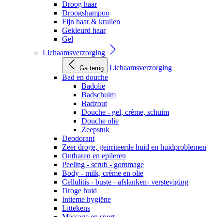
Droog haar
Droogshampoo
Fijn haar & krullen
Gekleurd haar
Gel
Lichaamsverzorging
Lichaamsverzorging
Ga terug
Bad en douche
Badolie
Badschuim
Badzout
Douche - gel, crème, schuim
Douche olie
Zeepstuk
Deodorant
Zeer droge, geïrriteerde huid en huidproblemen
Ontharen en epileren
Peeling - scrub - gommage
Body - milk, crème en olie
Cellulitis - buste - afslanken- versteviging
Droge huid
Intieme hygiëne
Littekens
Massage en sport