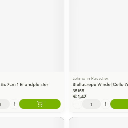
ging
Supplementen
Insectenwe
Mondmaskers
middelen
ssen
 -
id
d
Lohmann Rauscher
5x 7cm 1 Eilandpleister
Stellacrepe Windel Cello
35155
Zelfbruiner
Scheren
€ 1,47
Aantal