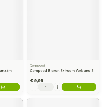
rende
Parfums en
geurproducten
Compeed
 7cmx4m
Compeed Blaren Extreem Verband 5
CBD
€ 9,99
Aantal