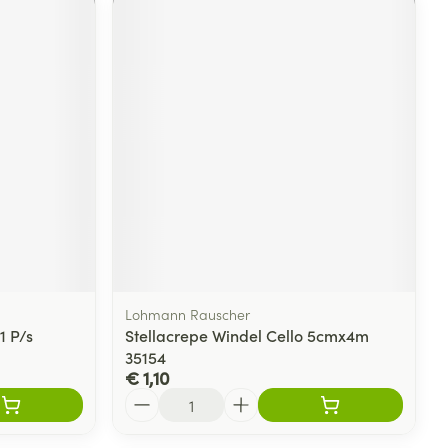
Lohmann Rauscher
1 P/s
Stellacrepe Windel Cello 5cmx4m
35154
€ 1,10
Aantal