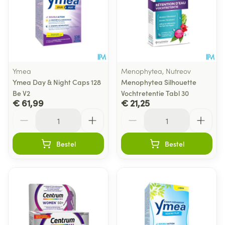
Ymea
Menophytea, Nutreov
Ymea Day & Night Caps 128
Menophytea Silhouette
Be V2
Vochtretentie Tabl 30
€ 61,99
€ 21,25
Aantal
Aantal
Bestel
Bestel