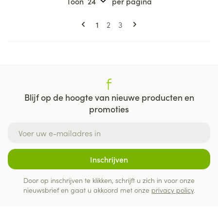
Toon
per pagina
Pagina's
U lees momenteel pagina
Pagina
Pagina
1
2
3
Blijf op de hoogte van nieuwe producten en
promoties
E-mail adres
Inschrijven
Door op inschrijven te klikken, schrijft u zich in voor onze
nieuwsbrief en gaat u akkoord met onze
privacy policy
.