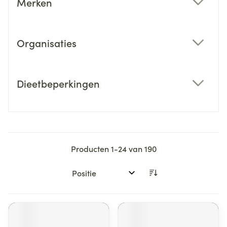
Merken
filter
Organisaties
filter
Dieetbeperkingen
filter
Producten
1
-
24
van
190
Sorteer op: