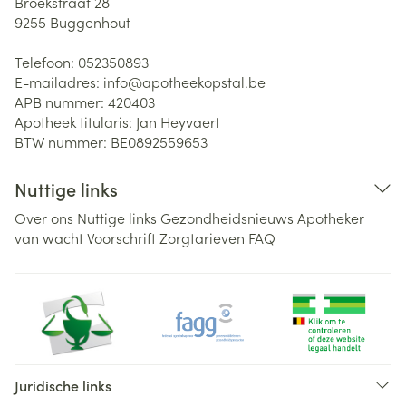
Broekstraat 28
9255
Buggenhout
Telefoon:
052350893
E-mailadres:
info@
apotheekopstal.be
APB nummer:
420403
Apotheek titularis:
Jan Heyvaert
BTW nummer:
BE0892559653
Nuttige links
Over ons
Nuttige links
Gezondheidsnieuws
Apotheker
van wacht
Voorschrift
Zorgtarieven
FAQ
Juridische links