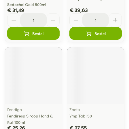
Sedochol Gold 500ml
€ 31,49
€ 39,63
Aantal
Aantal
Bestel
Bestel
Fendigo
Zoetis
Fendiresp Siroop Hond &
Vmp Tabl 50
Kat 100ml
€ 25,26
€ 27,55