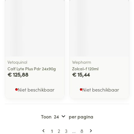
Vetoquinol
Wepharm
Calf Lyte Plus Pdr 24x90g
Zolcal-f 120ml
€ 125,88
€ 15,44
Niet beschikbaar
Niet beschikbaar
Toon
per pagina
Pagina's
U lees momenteel pagina
Pagina
Pagina
Pagina
1
2
3
...
8