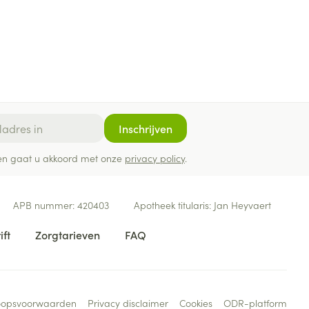
Inschrijven
ef en gaat u akkoord met onze
privacy policy
.
APB nummer:
420403
Apotheek titularis:
Jan Heyvaert
ift
Zorgtarieven
FAQ
oopsvoorwaarden
Privacy disclaimer
Cookies
ODR-platform