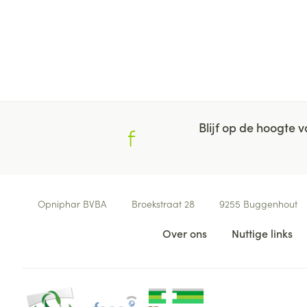
Blijf op de hoogte
Contacteer ons
Opniphar BVBA
Broekstraat 28
9255
Buggenhout
Nuttige links
Over ons
Nuttige links