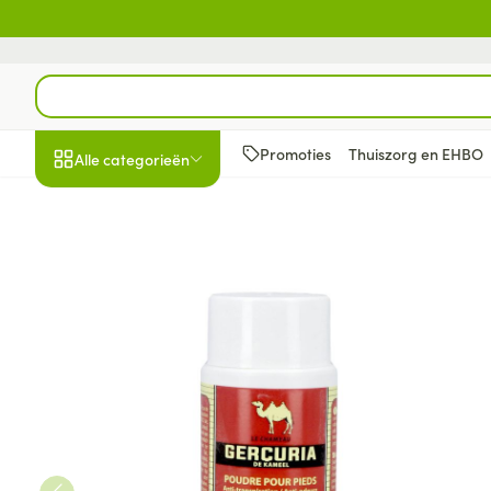
Ga naar de inhoud
Product, merk, categorie...
Promoties
Thuiszorg en EHBO
Alle categorieën
Promoties
Schoonheid, verzorging
Haar en Hoofd
Afslanken
Zwangerschap
Geheugen
Aromatherapie
Lenzen en brill
Insecten
Maag darm ste
Gercuria Voetpoeder Fl 100g
en hygiëne
Toon submenu voor Schoonheid
Kammen - ont
Maaltijdverva
Zwangerschaps
Verstuiver
Lensproducten
Verzorging ins
Maagzuur
Dieet, voeding en
Seksualiteit
Beschadigd ha
Eetlustremmer
Borstvoeding
Essentiële oliën
Brillen
Anti insecten
Lever, galblaas
vitamines
hoofdirritatie
pancreas
Toon submenu voor Dieet, voe
Platte buik
Lichaamsverzo
Complex - com
Teken tang of p
Styling - spray 
Braken
Vetverbranders
Vitamines en 
Zwangerschap en
Zware benen
kinderen
Verzorging
Laxeermiddele
Toon submenu voor Zwangersc
Toon meer
Toon meer
Oligo-element
Honden
Toon meer
Toon meer