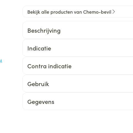
0+ categorie
Bekijk alle producten van Chemo-bevil
Wondzorg
EHBO
lie
ven
Homeopathie
Spieren en gewrichten
Gemoed en 
Neus
Ogen
Ogen
Neus
neeskunde categorie
Beschrijving
Vilt
Podologie
Spray
Ooginfecties
Oogspoelin
Tabletten
Handschoenen
Cold - Hot t
Oren
Ogen
 en EHBO categorie
denborstels
Anti allergische en anti
Oogdruppe
warm/koud
Neussprays 
Indicatie
al
Wondhelend
inflammatoire middelen
los
Creme - gel
Verbanddo
Brandwonden
insecten categorie
pluimen
Accessoires
- antiviraal
Ontzwellende middelen
Contra indicatie
Droge ogen
Medische h
Toon meer
Glaucoom
Toon meer
ddelen categorie
Gebruik
Toon meer
Gegevens
en
e en
Nagels
Diabetes
Zonnebesch
Stoma
Hart- en bloedvaten
Bloedverdun
elt en
Nagellak
Bloedglucosemeter
Aftersun
Stomazakje
stolling
len
Kalk- en schimmelnagels
Teststrips en naalden
Lippen
Stomaplaat
oires
spray