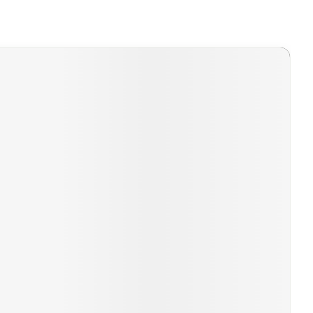
Bed
ng zon
Doorliggen - decubitis
ar de carrouselnavigatie gaan met de links overslaan.
Toon meer
ie
Urinewegen
id, spanning
Stoppen met roken
 en intieme
Gezichtsreiniging -
ontschminken
n Orthopedie
Instrumenten
sche
n anticonceptie
Reinigingsmelk, - crème, -
Anti tumor middelen
olie en gel
jn
Tonic - lotion
zorging
Anesthesie
Micellair water
Specifiek voor de ogen
t
ie
Diverse geneesmiddelen
Toon meer