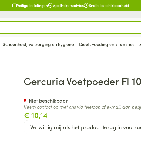
Veilige betalingen
Apothekersadvies
Snelle beschikbaarheid
Schoonheid, verzorging en hygiëne
Dieet, voeding en vitamines
en
lsel
Lichaamsverzorging
Voeding
Baby
Prostaat
Bachbloesem
Kousen, panty's en sokken
Dierenvoeding
Hoest
Lippen
Vitamines e
Kinderen
Menopauze
Oliën
Lingerie
Supplemen
Pijn en koor
Gercuria Voetpoeder Fl 1
supplement
, verzorging en hygiëne categorie
warren
nger
lingerie
ectenbeten
Bad en douche
Thee, Kruidenthee
Fopspenen en accessoires
Kousen
Hond
Droge hoest
Voedend
Luizen
BH's
baby - kind
Vitamine A
Snurken
Spieren en 
ar en
 en
Deodorant
Babyvoeding
Luiers
Panty's
Kat
Diepzittende slijmhoest
Koortsblaze
Tanden
Zwangersch
Niet beschikbaar
Antioxydant
Neem contact op met ons via telefoon of e-mail, dan bek
ding en vitamines categorie
rging
binaties
incet
Zeer droge, geïrriteerde
Sportvoeding
Tandjes
Sokken
Andere dieren
Combinatie droge hoest en
Verzorging 
€ 10,14
Aminozuren
& gel
huid en huidproblemen
slijmhoest
supplementen
Specifieke voeding
Voeding - melk
Vitamines 
Pillendozen
Batterijen
Verwittig mij als het product terug in voorra
Calcium
n
Ontharen en epileren
Massagebalsem en
hap en kinderen categorie
Toon meer
Toon meer
Toon meer
inhalatie
en
Kruidenthee
Kat
Licht- en w
Duiven en v
Toon meer
Toon meer