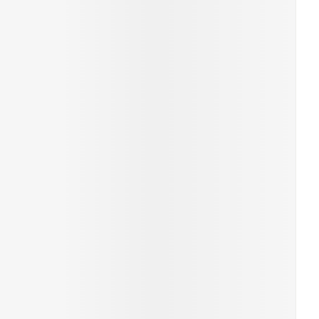
rende
Parfums en
geurproducten
CBD