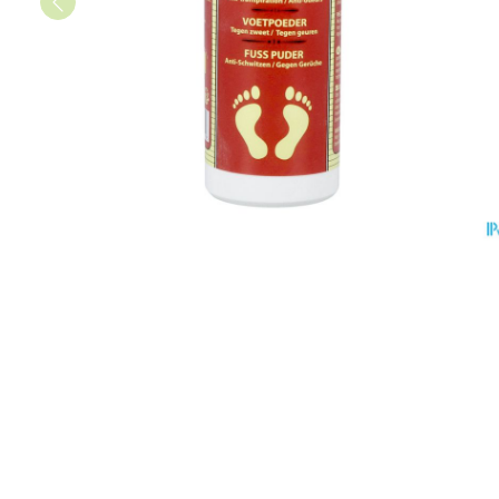
Vitaliteit 50+
Toon submenu voor Vitaliteit 5
Thuiszorg
Plantaardige o
Nagels en hoe
Natuur geneeskunde
Mond
Huid
Toon submenu voor Natuur ge
Batterijen
Droge mond
Ontsmetten en
Thuiszorg en EHBO
Toebehoren
Spijsvertering
desinfecteren
Toon submenu voor Thuiszorg
Elektrische tan
Steriel materia
Schimmels
Dieren en insecten
Interdentaal - f
Toon submenu voor Dieren en 
Vacht, huid of 
Koortsblaasjes 
Kunstgebit
Geneesmiddelen
Jeuk
Toon meer
Toon submenu voor Geneesmi
Voeten en ben
Aerosoltherapi
zuurstof
Zware benen
Droge voeten, e
Aerosol toestel
kloven
Tabletten
Aerosol access
Blaren
Creme, gel en 