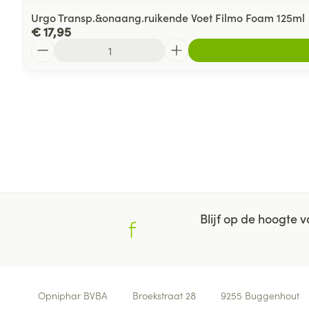
Urgo Transp.&onaang.ruikende Voet Filmo Foam 125ml
€ 17,95
Aantal
Blijf op de hoogte
Contacteer ons
Opniphar BVBA
Broekstraat 28
9255
Buggenhout