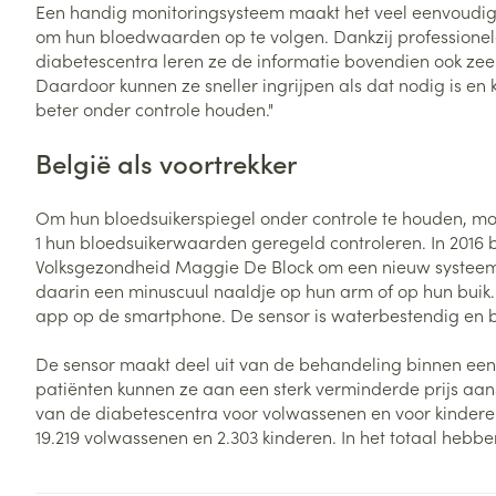
Een handig monitoringsysteem maakt het veel eenvoudig
Vitaliteit 50+
om hun bloedwaarden op te volgen. Dankzij professionel
Toon submenu voor Vitaliteit 5
diabetescentra leren ze de informatie bovendien ook zeer
Thuiszorg
Plantaardige o
Nagels en hoe
Natuur geneeskunde
Daardoor kunnen ze sneller ingrijpen als dat nodig is e
Mond
Huid
Toon submenu voor Natuur ge
beter onder controle houden."
Batterijen
Droge mond
Ontsmetten en
Thuiszorg en EHBO
Toebehoren
Spijsvertering
België als voortrekker
desinfecteren
Toon submenu voor Thuiszorg
Elektrische tan
Steriel materia
Schimmels
Dieren en insecten
Interdentaal - f
Om hun bloedsuikerspiegel onder controle te houden, mo
Toon submenu voor Dieren en 
Vacht, huid of 
Koortsblaasjes 
1 hun bloedsuikerwaarden geregeld controleren. In 2016 b
Kunstgebit
Geneesmiddelen
Volksgezondheid Maggie De Block om een nieuw systeem t
Jeuk
Toon meer
Toon submenu voor Geneesmi
daarin een minuscuul naaldje op hun arm of op hun buik.
app op de smartphone. De sensor is waterbestendig en bli
De sensor maakt deel uit van de behandeling binnen een 
Voeten en ben
Aerosoltherapi
patiënten kunnen ze aan een sterk verminderde prijs aans
zuurstof
Zware benen
van de diabetescentra voor volwassenen en voor kinderen
Droge voeten, e
19.219 volwassenen en 2.303 kinderen. In het totaal hebb
Aerosol toestel
kloven
Tabletten
Aerosol access
Blaren
Creme, gel en 