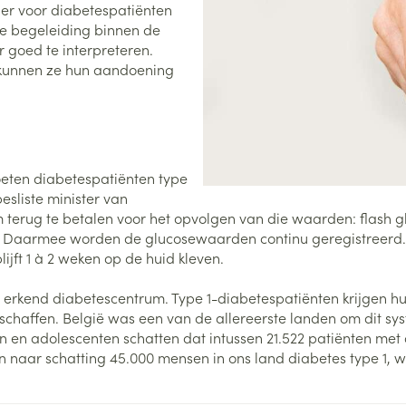
er voor diabetespatiënten
e begeleiding binnen de
0+ categorie
 goed te interpreteren.
Wondzorg
EHBO
lie
ven
Homeopathie
Spieren en gewrichten
Gemoed en 
n kunnen ze hun aandoening
Neus
Ogen
Ogen
Neus
neeskunde categorie
Vilt
Podologie
Spray
Ooginfecties
Oogspoelin
Tabletten
Handschoenen
Cold - Hot t
Oren
Ogen
 en EHBO categorie
denborstels
Anti allergische en anti
Oogdruppe
warm/koud
Neussprays 
al
Wondhelend
inflammatoire middelen
los
Creme - gel
Verbanddo
eten diabetespatiënten type
Brandwonden
insecten categorie
pluimen
Accessoires
- antiviraal
Ontzwellende middelen
esliste minister van
Droge ogen
Medische h
Toon meer
erug te betalen voor het opvolgen van die waarden: flash g
Glaucoom
Toon meer
ddelen categorie
 Daarmee worden de glucosewaarden continu geregistreerd. Ze 
Toon meer
jft 1 à 2 weken op de huid kleven.
erkend diabetescentrum. Type 1-diabetespatiënten krijgen hu
en
e en
Nagels
Diabetes
Zonnebesch
Stoma
chaffen. België was een van de allereerste landen om dit syst
Hart- en bloedvaten
Bloedverdun
 en adolescenten schatten dat intussen 21.522 patiënten met
elt en
Nagellak
Bloedglucosemeter
Aftersun
Stomazakje
stolling
en naar schatting 45.000 mensen in ons land diabetes type 1, 
len
Kalk- en schimmelnagels
Teststrips en naalden
Lippen
Stomaplaat
oires
spray