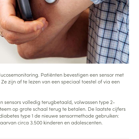
Toon meer
Diagnosetesten en
stress
Vlooien en teken
meetapparatuur
Oren
Mond en keel
Alcoholtest
g
Oordopjes
Zuigtabletten
herapie -
Mond, muil of snavel
Bloeddrukmeter
ls
en -druppels
Oorreiniging
Spray - oplossing
Cholesteroltest
zen
Oordruppels
Hartslagmeter
ulpmiddelen
lucosemonitoring. Patiënten bevestigen een sensor met
Toon meer
zijn af te lezen van een speciaal toestel of via een
n sensors volledig terugbetaald, volwassen type 2-
erming
Hygiëne
Ergonomie
eem op grote schaal terug te betalen. De laatste cijfers
ning en -
Aambeien
 diabetes type 1 de nieuwe sensormethode gebruiken:
s
Bad en douche
Ademhaling en zuurstof
waarvan circa 3.500 kinderen en adolescenten.
je
Badkamer