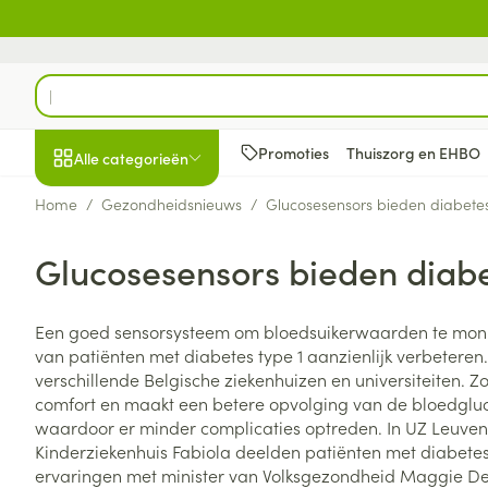
Ga naar de inhoud
Product, merk, categorie...
Promoties
Thuiszorg en EHBO
Alle categorieën
Home
/
Gezondheidsnieuws
/
Glucosesensors bieden diabetes
Promoties
Glucosesensors bieden diabe
Schoonheid, verzorging
Haar en Hoofd
Afslanken
Zwangerschap
Geheugen
Aromatherapie
Lenzen en brill
Insecten
Maag darm ste
en hygiëne
Toon submenu voor Schoonheid
Kammen - ont
Maaltijdverva
Zwangerschaps
Verstuiver
Lensproducten
Verzorging ins
Maagzuur
Een goed sensorsysteem om bloedsuikerwaarden te monit
Dieet, voeding en
Seksualiteit
Beschadigd ha
Eetlustremmer
Borstvoeding
Essentiële oliën
Brillen
Anti insecten
Lever, galblaas
van patiënten met diabetes type 1 aanzienlijk verbeteren. 
vitamines
hoofdirritatie
pancreas
Toon submenu voor Dieet, voe
verschillende Belgische ziekenhuizen en universiteiten. Z
Platte buik
Lichaamsverzo
Complex - com
Teken tang of p
comfort en maakt een betere opvolging van de bloedglu
Styling - spray 
Braken
Vetverbranders
Vitamines en 
Zwangerschap en
Zware benen
waardoor er minder complicaties optreden. In UZ Leuven 
kinderen
Verzorging
Laxeermiddele
Kinderziekenhuis Fabiola deelden patiënten met diabetes
Toon submenu voor Zwangersc
Toon meer
Toon meer
ervaringen met minister van Volksgezondheid Maggie De B
Oligo-element
Honden
Toon meer
Toon meer