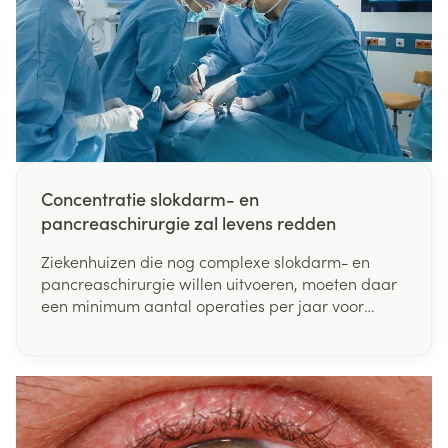
Concentratie slokdarm- en
pancreaschirurgie zal levens redden
Ziekenhuizen die nog complexe slokdarm- en
pancreaschirurgie willen uitvoeren, moeten daar
een minimum aantal operaties per jaar voor
uitvoeren. Dat heeft minister van Volksgezondheid
Maggie De Block beslist. "De feiten spreken voor
zich: hoe meer expertise een ziekenhuis heeft met
de behandeling van slokdarm- of
pancreaskanker, hoe meer kans een patiënt heeft
op een succesvolle behandeling", aldus minister