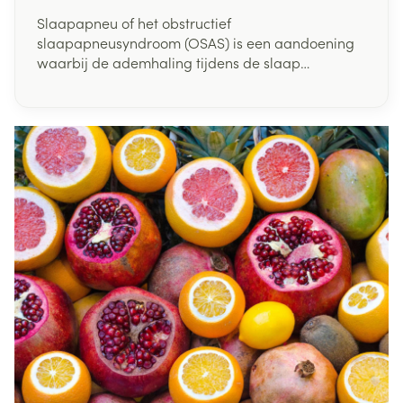
Slaapapneu of het obstructief
slaapapneusyndroom (OSAS) is een aandoening
waarbij de ademhaling tijdens de slaap
herhaaldelijk (min. 5 keer per uur) gedurende
korte perioden stopt. Normaal gesproken stroomt
de lucht steeds moeiteloos vanuit mond en neus in
de longen. Iemand met slaapapneu stopt tijdens
de slaap meer dan 10 seconden met ademen,
waarna een diepe inademing volgt met zeer luid
snurken of woelen.