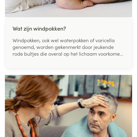
Wat zijn windpokken?
Windpokken, ook wel waterpokken of varicella
genoemd, worden gekenmerkt door jeukende
rode bultjes die overal op het lichaam voorkomen.
Oorzaak is een infectie met het varicella-zoster-
virus en windpokken zijn erg besmettelijk. Bijna
iedereen krijgt als kind windpokken. Het is een
typische kinderziekte.