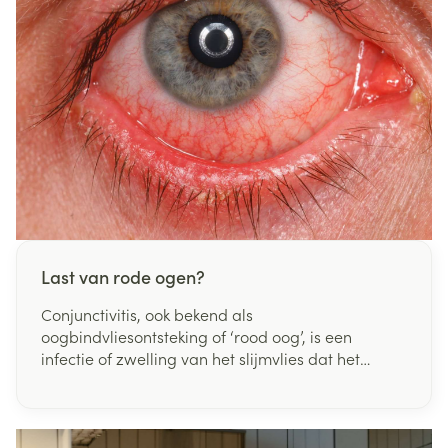
De Block. "Met deze maatregel zullen we levens
redden."
Last van rode ogen?
Conjunctivitis, ook bekend als
oogbindvliesontsteking of ‘rood oog’, is een
infectie of zwelling van het slijmvlies dat het
oogwit en de binnenkant van de oogleden
bekleedt. Bij irritatie zwellen de bloedvaten op en
raken ze ontstoken. Dit geeft het oog een rode
kleur die vaak op conjunctivitis wijst.