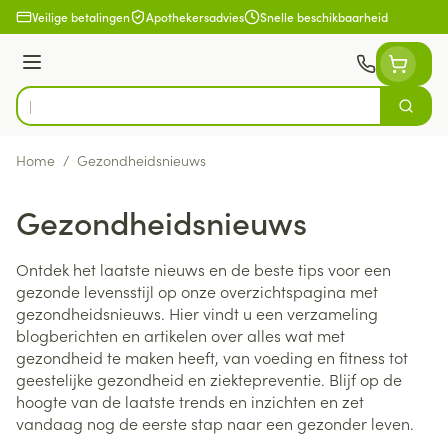
Ga naar de inhoud
Veilige betalingen
Apothekersadvies
Snelle beschikbaarheid
Menu
Zoek
Product, merk, categorie...
Home
/
Gezondheidsnieuws
Gezondheidsnieuws
Ontdek het laatste nieuws en de beste tips voor een
gezonde levensstijl op onze overzichtspagina met
gezondheidsnieuws. Hier vindt u een verzameling
blogberichten en artikelen over alles wat met
gezondheid te maken heeft, van voeding en fitness tot
geestelijke gezondheid en ziektepreventie. Blijf op de
hoogte van de laatste trends en inzichten en zet
vandaag nog de eerste stap naar een gezonder leven.