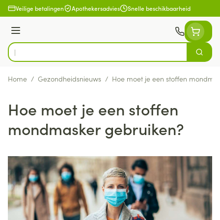
Ga naar de inhoud
Veilige betalingen
Apothekersadvies
Snelle beschikbaarheid
Menu
Zoek
Product, merk, categorie...
Home
/
Gezondheidsnieuws
/
Hoe moet je een stoffen mondmas
Hoe moet je een stoffen
mondmasker gebruiken?