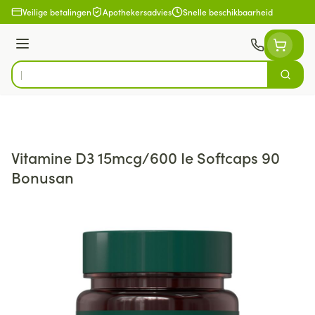
Ga naar de inhoud
Veilige betalingen
Apothekersadvies
Snelle beschikbaarheid
Menu
Zoek
Product, merk, categorie...
Vitamine D3 15mcg/600 Ie Softcaps 90
Bonusan