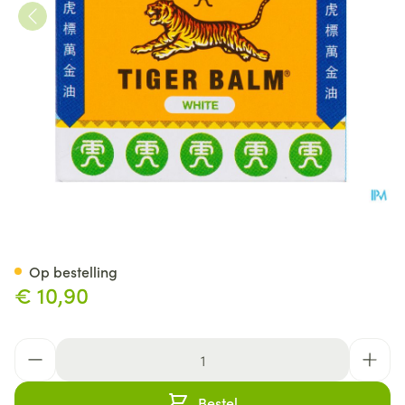
Tijger Balsem Wit 30g
Op bestelling
€ 10,90
Aantal
Bestel