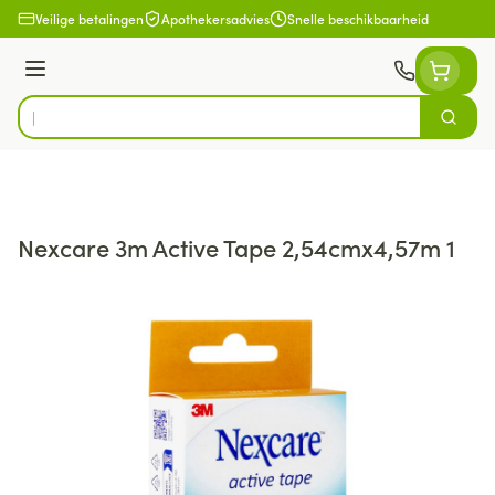
Ga naar de inhoud
Veilige betalingen
Apothekersadvies
Snelle beschikbaarheid
Menu
Zoek
Product, merk, categorie...
Nexcare 3m Active Tape 2,54cmx4,57m 1