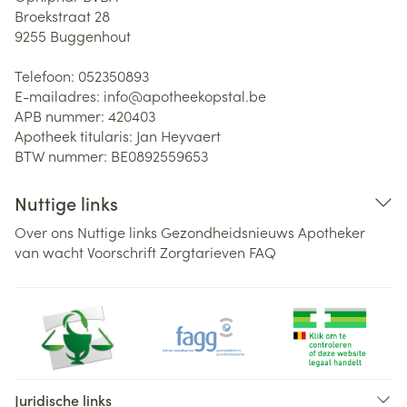
Broekstraat 28
9255
Buggenhout
Telefoon:
052350893
E-mailadres:
info@
apotheekopstal.be
APB nummer:
420403
Apotheek titularis:
Jan Heyvaert
BTW nummer:
BE0892559653
Nuttige links
Over ons
Nuttige links
Gezondheidsnieuws
Apotheker
van wacht
Voorschrift
Zorgtarieven
FAQ
Juridische links